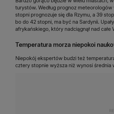
Bardzo gorąco będzie w wielu miastach, w 
turystów. Według prognoz meteorologów we
stopni prognozuje się dla Rzymu, a 39 stopn
bo do 42 stopni, ma być na Sardynii. Upały
afrykańskiego, który nadciągnął nad całe 
Temperatura morza niepokoi nau
Niepokój ekspertów budzi też temperatur
cztery stopnie wyższa niż wynosi średnia