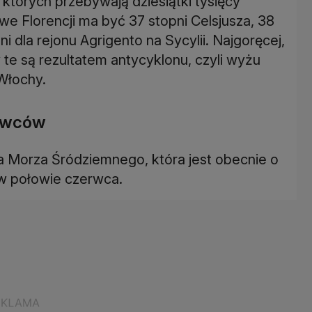
których przebywają dziesiątki tysięcy
 Florencji ma być 37 stopni Celsjusza, 38
i dla rejonu Agrigento na Sycylii. Najgoręcej,
 te są rezultatem antycyklonu, czyli wyżu
Włochy.
kowców
a Morza Śródziemnego, która jest obecnie o
 w połowie czerwca.