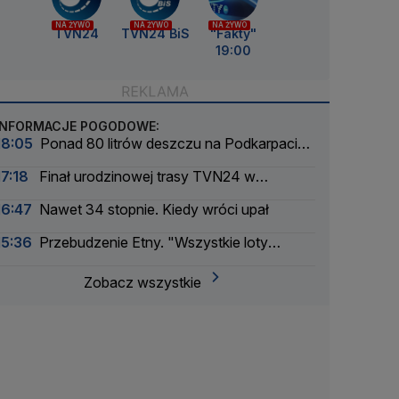
NA ŻYWO
NA ŻYWO
NA ŻYWO
TVN24
TVN24 BiS
"Fakty"
19:00
INFORMACJE POGODOWE:
18:05
Ponad 80 litrów deszczu na Podkarpaciu.
Ulice Rzeszowa jak rzeki
17:18
Finał urodzinowej trasy TVN24 w
Warszawie. Jaka będzie pogoda
16:47
Nawet 34 stopnie. Kiedy wróci upał
15:36
Przebudzenie Etny. "Wszystkie loty
zostały odwołane"
Zobacz wszystkie