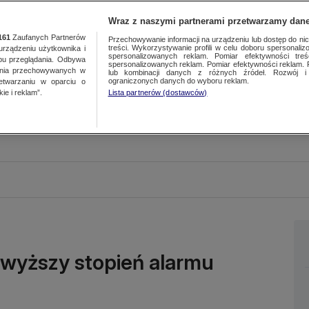
Wraz z naszymi partnerami przetwarzamy dane
161
Zaufanych Partnerów
Przechowywanie informacji na urządzeniu lub dostęp do nich.
treści. Wykorzystywanie profili w celu doboru spersonalizo
ządzeniu użytkownika i
spersonalizowanych reklam. Pomiar efektywności treś
bu przeglądania. Odbywa
spersonalizowanych reklam. Pomiar efektywności reklam. 
ania przechowywanych w
lub kombinacji danych z różnych źródeł. Rozwój i 
ograniczonych danych do wyboru reklam.
zetwarzaniu w oparciu o
ie i reklam”.
Lista partnerów (dostawców)
jwyższy stopień alarmu