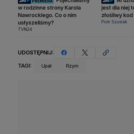
Pojechaliśmy
AI uzn
PREMIERA
w rodzinne strony Karola
jest dla niej
Nawrockiego. Co o nim
złośliwy kod
Piotr Szostak
usłyszeliśmy?
TVN24
UDOSTĘPNIJ:
TAGI:
Upał
Rzym