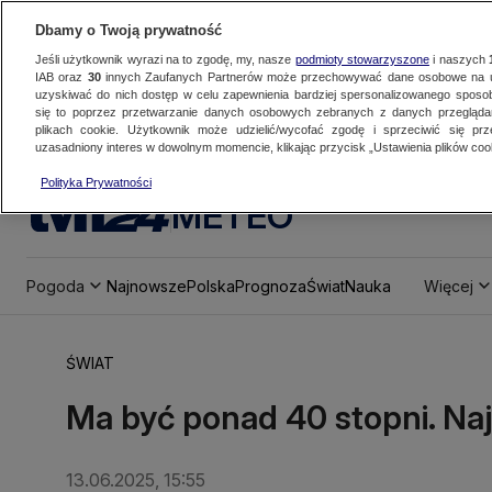
Dbamy o Twoją prywatność
Jeśli użytkownik wyrazi na to zgodę, my, nasze
podmioty stowarzyszone
i naszych
IAB oraz
30
innych Zaufanych Partnerów może przechowywać dane osobowe na ur
uzyskiwać do nich dostęp w celu zapewnienia bardziej spersonalizowanego sposo
się to poprzez przetwarzanie danych osobowych zebranych z danych przegląd
plikach cookie. Użytkownik może udzielić/wycofać zgodę i sprzeciwić się pr
uzasadniony interes w dowolnym momencie, klikając przycisk „Ustawienia plików cook
Polityka Prywatności
METEO
Pogoda
Najnowsze
Polska
Prognoza
Świat
Nauka
Więcej
ŚWIAT
Ma być ponad 40 stopni. Na
13.06.2025, 15:55