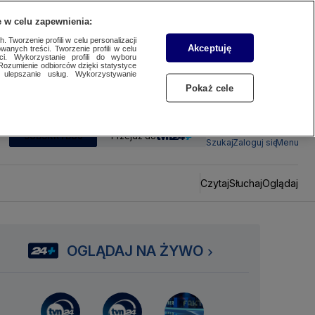
 w celu zapewnienia:
 Tworzenie profili w celu personalizacji
Akceptuję
wanych treści. Tworzenie profili w celu
ci. Wykorzystanie profili do wyboru
Rozumienie odbiorców dzięki statystyce
ulepszanie usług. Wykorzystywanie
Pokaż cele
SUBSKRYBUJ
Przejdź do
Szukaj
Zaloguj się
Menu
Czytaj
Słuchaj
Oglądaj
OGLĄDAJ NA ŻYWO