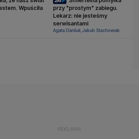
ała, że nasz świat
Śmiertelna pomyłka
 testem. Wpuściła
przy "prostym" zabiegu.
Lekarz: nie jesteśmy
serwisantami
Agata Daniluk,
Jakub Stachowiak