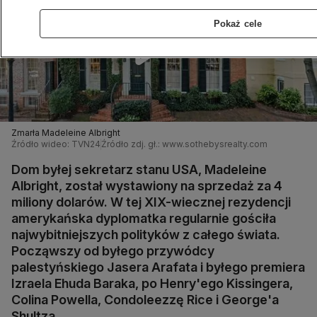
Pokaż cele
Zmarła Madeleine Albright
Źródło wideo: TVN24
Źródło zdj. gł.: www.sothebysrealty.com
Dom byłej sekretarz stanu USA, Madeleine
Albright, został wystawiony na sprzedaż za 4
miliony dolarów. W tej XIX-wiecznej rezydencji
amerykańska dyplomatka regularnie gościła
najwybitniejszych polityków z całego świata.
Począwszy od byłego przywódcy
palestyńskiego Jasera Arafata i byłego premiera
Izraela Ehuda Baraka, po Henry'ego Kissingera,
Colina Powella, Condoleezzę Rice i George'a
Shultza.