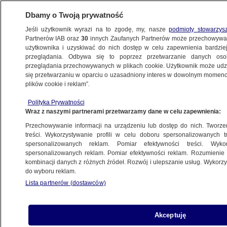
Dbamy o Twoją prywatność
Jeśli użytkownik wyrazi na to zgodę, my, nasze
podmioty stowarzys
Partnerów IAB oraz
30
innych Zaufanych Partnerów może przechowywa
BIZNES
użytkownika i uzyskiwać do nich dostęp w celu zapewnienia bardzi
przeglądania. Odbywa się to poprzez przetwarzanie danych os
przeglądania przechowywanych w plikach cookie. Użytkownik może udzie
ZE ŚWIATA
się przetwarzaniu w oparciu o uzasadniony interes w dowolnym momencie
plików cookie i reklam”.
Gościła w tym domu najwybitniejszych
Polityka Prywatności
polityków. "Na pewno nie idziemy tam,
Wraz z naszymi partnerami przetwarzamy dane w celu zapewnienia:
żeby się najeść"
Przechowywanie informacji na urządzeniu lub dostęp do nich. Tworzeni
treści. Wykorzystywanie profili w celu doboru spersonalizowanych tr
15.10.2023, 10:12
spersonalizowanych reklam. Pomiar efektywności treści. Wyko
spersonalizowanych reklam. Pomiar efektywności reklam. Rozumienie o
kombinacji danych z różnych źródeł. Rozwój i ulepszanie usług. Wykor
Udostępnij
do wyboru reklam.
Lista partnerów (dostawców)
Akceptuję