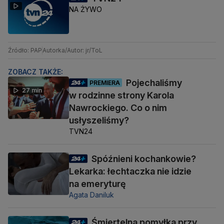
NA ŻYWO
Źródło: PAP
Autorka/Autor: jr/ToL
ZOBACZ TAKŻE:
Pojechaliśmy
PREMIERA
27 min
w rodzinne strony Karola
Nawrockiego. Co o nim
usłyszeliśmy?
TVN24
Spóźnieni kochankowie?
Lekarka: łechtaczka nie idzie
na emeryturę
Agata Daniluk
Śmiertelna pomyłka przy