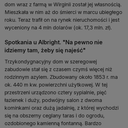
dom wraz z farmą w Wirginii został jej własnością.
Mieszkała w nim aż do śmierci w marcu ubiegłego
roku. Teraz trafił on na rynek nieruchomości i jest
wyceniony na 4 mln dolarów (ok. 17,3 mln. zł).
Spotkania u Albright. "Na pewno nie
idziemy tam, żeby się najeść"
Trzykondygnacyjny dom w szeregowej
zabudowie stał się z czasem czymś więcej niż
rodzinnym azylem. Zbudowany około 1853 r. ma
ok. 440 m kw. powierzchni użytkowej. W tej
przestrzeni urządzono cztery sypialnie, pięć
łazienek i duży, podwójny salon z dwoma
kominkami oraz dużą jadalnię, z której wychodzi
się na obszerny ceglany taras i do ogrodu,
ozdobionego kamienną fontanną. Bardzo