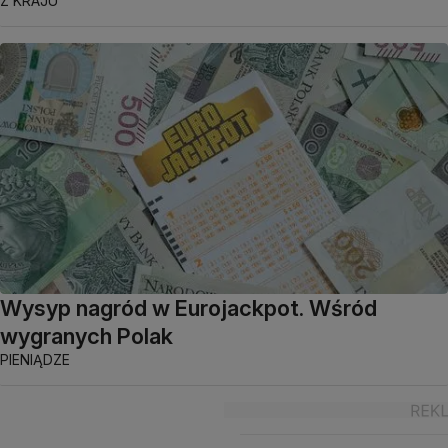
Z KRAJU
Wysyp nagród w Eurojackpot. Wśród
wygranych Polak
PIENIĄDZE