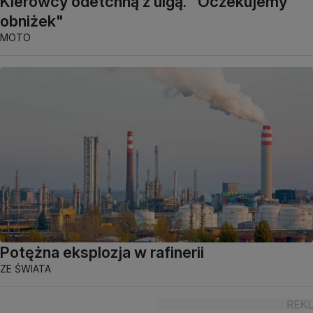
Kierowcy odetchną z ulgą. "Oczekujemy
obniżek"
MOTO
Potężna eksplozja w rafinerii
ZE ŚWIATA