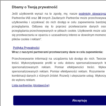
Dbamy o Twoją prywatność
Jeśli użytkownik wyrazi na to zgodę, my, nasze
podmioty stowarzys
Partnerów IAB oraz
30
innych Zaufanych Partnerów może przechowywa
BIZNES
użytkownika i uzyskiwać do nich dostęp w celu zapewnienia bardzi
przeglądania. Odbywa się to poprzez przetwarzanie danych os
przeglądania przechowywanych w plikach cookie. Użytkownik może udzie
ZE ŚWIATA
się przetwarzaniu w oparciu o uzasadniony interes w dowolnym momencie
plików cookie i reklam”.
Internauci pod większą ochroną. Nowe
Polityka Prywatności
przepisy
Wraz z naszymi partnerami przetwarzamy dane w celu zapewnienia:
Przechowywanie informacji na urządzeniu lub dostęp do nich. Tworzeni
7.01.2020, 21:28
treści. Wykorzystywanie profili w celu doboru spersonalizowanych tr
spersonalizowanych reklam. Pomiar efektywności treści. Wyko
spersonalizowanych reklam. Pomiar efektywności reklam. Rozumienie o
Udostępnij
kombinacji danych z różnych źródeł. Rozwój i ulepszanie usług. Wykor
do wyboru reklam.
Lista partnerów (dostawców)
Akceptuję