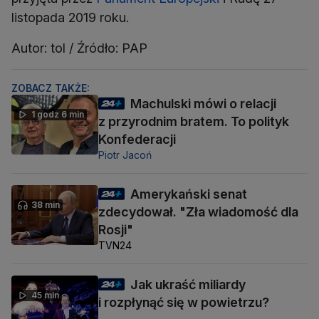
listopada 2019 roku.
Autor: tol / Źródło: PAP
ZOBACZ TAKŻE:
Machulski mówi o relacji
1 godz 6 min
z przyrodnim bratem. To polityk
Konfederacji
Piotr Jacoń
Amerykański senat
38 min
zdecydował. "Zła wiadomość dla
Rosji"
TVN24
Jak ukraść miliardy
45 min
i rozpłynąć się w powietrzu?