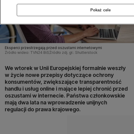
Pokaż cele
Eksperci przestrzegają przed oszustami internetowymi
Źródło wideo: TVN24 BiS
Źródło zdj. gł.: Shutterstock
We wtorek w Unii Europejskiej formalnie weszły
w życie nowe przepisy dotyczące ochrony
konsumentów, zwiększające transparentność
handlu i usług online i mające lepiej chronić przed
oszustami w internecie. Państwa członkowskie
mają dwa lata na wprowadzenie unijnych
regulacji do prawa krajowego.