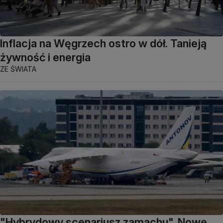
Inflacja na Węgrzech ostro w dół. Tanieją
żywność i energia
ZE ŚWIATA
"Hybrydowy scenariusz zamachu". Nowe