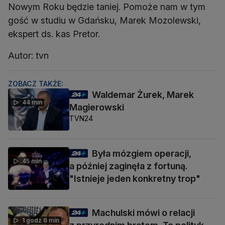
Nowym Roku będzie taniej. Pomoże nam w tym
gość w studiu w Gdańsku, Marek Mozolewski,
ekspert ds. kas Pretor.
Autor: tvn
ZOBACZ TAKŻE:
Waldemar Żurek, Marek
44 min
Magierowski
TVN24
Była mózgiem operacji,
45 min
a później zaginęła z fortuną.
"Istnieje jeden konkretny trop"
Machulski mówi o relacji
1 godz 6 min