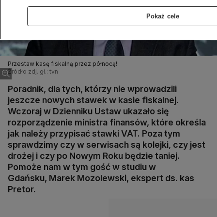
Pokaż cele
Przestaw kasę fiskalną przez północą!
Źródło zdj. gł.: tvn
Poradnik, dla tych, którzy nie wprowadzili
jeszcze nowych stawek w kasie fiskalnej.
Wczoraj w Dzienniku Ustaw ukazało się
rozporządzenie ministra finansów, które określa
jak należy przypisać stawki VAT. Poza tym
sprawdzimy czy w serwisach są kolejki, czy jest
drożej i czy po Nowym Roku będzie taniej.
Pomoże nam w tym gość w studiu w
Gdańsku, Marek Mozolewski, ekspert ds. kas
Pretor.