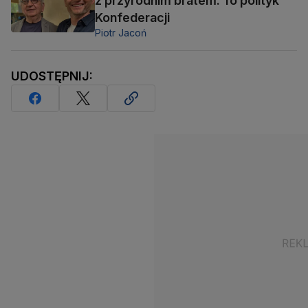
z przyrodnim bratem. To polityk
Konfederacji
Piotr Jacoń
UDOSTĘPNIJ: