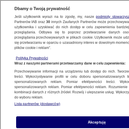
Dbamy o Twoją prywatność
Jeśli użytkownik wyrazi na to zgodę, my, nasze
podmioty stowarzys
Partnerów IAB oraz
30
innych Zaufanych Partnerów może przechowywa
BIZNES
użytkownika i uzyskiwać do nich dostęp w celu zapewnienia bardzi
przeglądania. Odbywa się to poprzez przetwarzanie danych os
przeglądania przechowywanych w plikach cookie. Użytkownik może udzie
Z KRAJU
się przetwarzaniu w oparciu o uzasadniony interes w dowolnym momencie
plików cookie i reklam”.
Przestaw kasę fiskalną przez północą!
Polityka Prywatności
Wraz z naszymi partnerami przetwarzamy dane w celu zapewnienia:
31.12.2010, 13:29
Aktualizacja:
31.12.2010, 13:25
Przechowywanie informacji na urządzeniu lub dostęp do nich. Tworzeni
treści. Wykorzystywanie profili w celu doboru spersonalizowanych tr
Udostępnij
spersonalizowanych reklam. Pomiar efektywności treści. Wyko
spersonalizowanych reklam. Pomiar efektywności reklam. Rozumienie o
kombinacji danych z różnych źródeł. Rozwój i ulepszanie usług. Wykor
do wyboru reklam.
Lista partnerów (dostawców)
Akceptuję