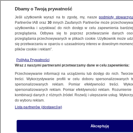
Dbamy o Twoją prywatność
Jeśli użytkownik wyrazi na to zgodę, my, nasze
podmioty stowarzys
Partnerów IAB oraz
30
innych Zaufanych Partnerów może przechowywa
BIZNES
użytkownika i uzyskiwać do nich dostęp w celu zapewnienia bardzi
przeglądania. Odbywa się to poprzez przetwarzanie danych os
przeglądania przechowywanych w plikach cookie. Użytkownik może udzie
Z KRAJU
się przetwarzaniu w oparciu o uzasadniony interes w dowolnym momencie
plików cookie i reklam”.
Czy można pracować zdalnie z dowolnego
Polityka Prywatności
miejsca? Sprawdzamy
Wraz z naszymi partnerami przetwarzamy dane w celu zapewnienia:
Przechowywanie informacji na urządzeniu lub dostęp do nich. Tworzeni
3.02.2021, 14:21
treści. Wykorzystywanie profili w celu doboru spersonalizowanych tr
spersonalizowanych reklam. Pomiar efektywności treści. Wyko
spersonalizowanych reklam. Pomiar efektywności reklam. Rozumienie o
Udostępnij
kombinacji danych z różnych źródeł. Rozwój i ulepszanie usług. Wykor
do wyboru reklam.
Lista partnerów (dostawców)
Akceptuję