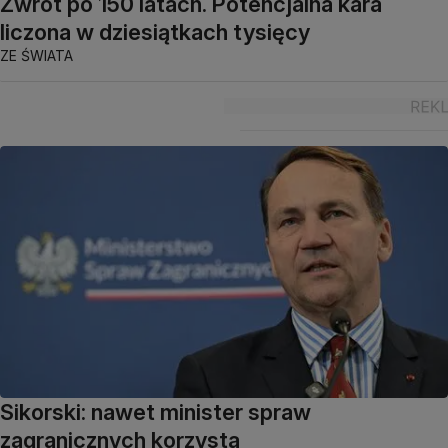
Zwrot po 150 latach. Potencjalna kara
liczona w dziesiątkach tysięcy
ZE ŚWIATA
Sikorski: nawet minister spraw
zagranicznych korzysta