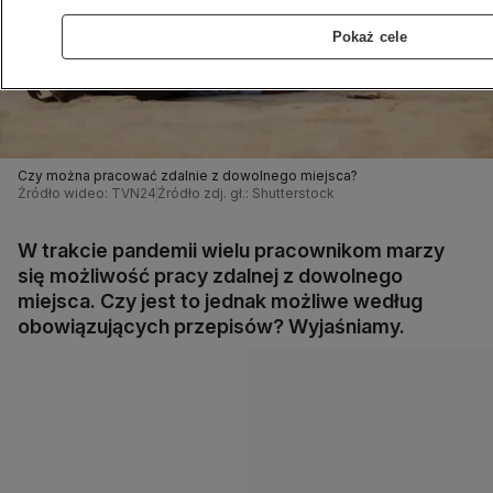
Pokaż cele
Czy można pracować zdalnie z dowolnego miejsca?
Źródło wideo: TVN24
Źródło zdj. gł.: Shutterstock
W trakcie pandemii wielu pracownikom marzy
się możliwość pracy zdalnej z dowolnego
miejsca. Czy jest to jednak możliwe według
obowiązujących przepisów? Wyjaśniamy.