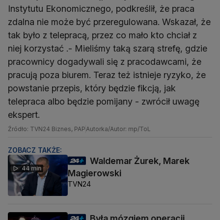
Instytutu Ekonomicznego, podkreślił, że praca
zdalna nie może być przeregulowana. Wskazał, że
tak było z telepracą, przez co mało kto chciał z
niej korzystać .- Mieliśmy taką szarą strefę, gdzie
pracownicy dogadywali się z pracodawcami, że
pracują poza biurem. Teraz też istnieje ryzyko, że
powstanie przepis, który będzie fikcją, jak
telepraca albo będzie pomijany - zwrócił uwagę
ekspert.
Źródło: TVN24 Biznes, PAP
Autorka/Autor: mp/ToL
ZOBACZ TAKŻE:
Waldemar Żurek, Marek
44 min
Magierowski
TVN24
Była mózgiem operacji,