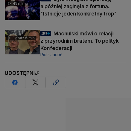
45 min
a później zaginęła z fortuną.
"Istnieje jeden konkretny trop"
Machulski mówi o relacji
1 godz 6 min
z przyrodnim bratem. To polityk
Konfederacji
Piotr Jacoń
UDOSTĘPNIJ: