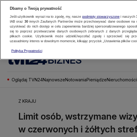
Dbamy o Twoją prywatność
Jeśli użytkownik wyrazi na to zgodę, my, nasze
podmioty stowarzyszone
i naszych
IAB oraz
30
innych Zaufanych Partnerów może przechowywać dane osobowe na ur
uzyskiwać do nich dostęp w celu zapewnienia bardziej spersonalizowanego sposo
się to poprzez przetwarzanie danych osobowych zebranych z danych przegląd
plikach cookie. Użytkownik może udzielić/wycofać zgodę i sprzeciwić się pr
uzasadniony interes w dowolnym momencie, klikając przycisk „Ustawienia plików cook
Polityka Prywatności
BIZNES
Oglądaj TVN24
Najnowsze
Notowania
Pieniądze
Nieruchomości
Z KRAJU
Limit osób, wstrzymane wiz
w czerwonych i żółtych stre