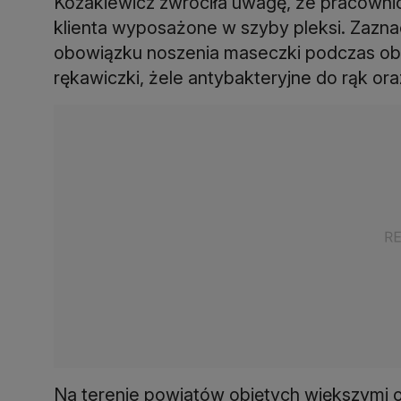
Kozakiewicz zwróciła uwagę, że pracownic
klienta wyposażone w szyby pleksi. Zaznac
obowiązku noszenia maseczki podczas obsł
rękawiczki, żele antybakteryjne do rąk or
Na terenie powiatów objętych większymi o