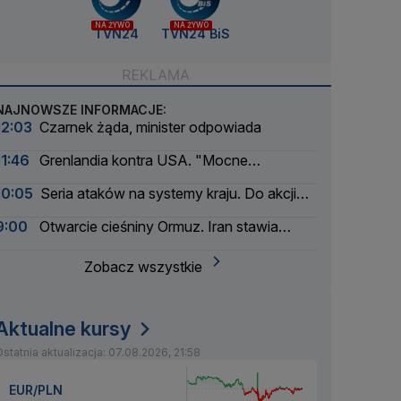
NA ŻYWO
NA ŻYWO
TVN24
TVN24 BiS
NAJNOWSZE INFORMACJE:
12:03
Czarnek żąda, minister odpowiada
11:46
Grenlandia kontra USA. "Mocne
ostrzeżenie"
10:05
Seria ataków na systemy kraju. Do akcji
wkracza wywiad
9:00
Otwarcie cieśniny Ormuz. Iran stawia
warunki
Zobacz wszystkie
Aktualne kursy
statnia aktualizacja: 07.08.2026, 21:58
EUR/PLN