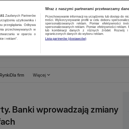
Wraz z naszymi partnerami przetwarzamy dane
161
Zaufanych Partnerów
Przechowywanie informacji na urządzeniu lub dostęp do nich.
treści. Wykorzystywanie profili w celu doboru spersonalizo
ządzeniu użytkownika i
spersonalizowanych reklam. Pomiar efektywności treś
bu przeglądania. Odbywa
spersonalizowanych reklam. Pomiar efektywności reklam. 
ania przechowywanych w
lub kombinacji danych z różnych źródeł. Rozwój i 
ograniczonych danych do wyboru reklam.
zetwarzaniu w oparciu o
ie i reklam”.
Lista partnerów (dostawców)
Rynki
Dla firm
Więcej
yty. Banki wprowadzają zmiany
fach