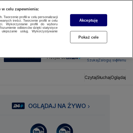
 w celu zapewnienia:
 Tworzenie profili w celu personalizacji
Akceptuję
wanych treści. Tworzenie profili w celu
ci. Wykorzystanie profili do wyboru
Rozumienie odbiorców dzięki statystyce
ulepszanie usług. Wykorzystywanie
Pokaż cele
SUBSKRYBUJ
Przejdź do
Szukaj
Zaloguj się
Menu
Czytaj
Słuchaj
Oglądaj
OGLĄDAJ NA ŻYWO