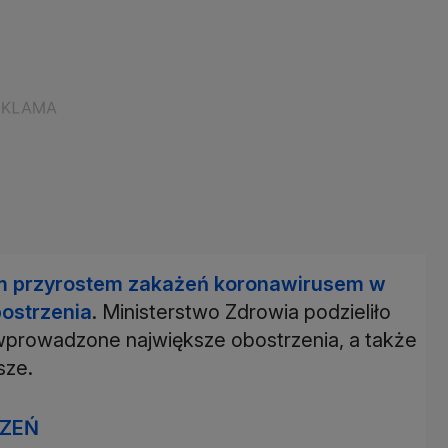
ym przyrostem zakażeń koronawirusem w
bostrzenia
. Ministerstwo Zdrowia podzieliło
wprowadzone największe obostrzenia, a także
sze.
RZEŃ