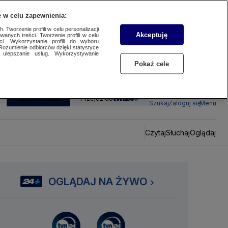
 w celu zapewnienia:
 Tworzenie profili w celu personalizacji
Akceptuję
wanych treści. Tworzenie profili w celu
ci. Wykorzystanie profili do wyboru
Rozumienie odbiorców dzięki statystyce
ulepszanie usług. Wykorzystywanie
Pokaż cele
SUBSKRYBUJ
Przejdź do
Szukaj
Zaloguj się
Menu
Czytaj
Słuchaj
Oglądaj
OGLĄDAJ NA ŻYWO