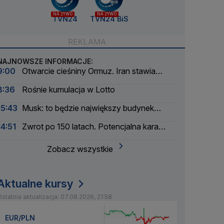
NA ŻYWO
NA ŻYWO
TVN24
TVN24 BiS
NAJNOWSZE INFORMACJE:
9:00
Otwarcie cieśniny Ormuz. Iran stawia
warunki
8:36
Rośnie kumulacja w Lotto
15:43
Musk: to będzie największy budynek
świata
14:51
Zwrot po 150 latach. Potencjalna kara
liczona w dziesiątkach tysięcy
Zobacz wszystkie
Aktualne kursy
statnia aktualizacja: 07.08.2026, 21:58
EUR/PLN