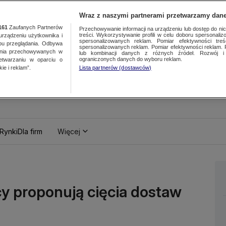
Wraz z naszymi partnerami przetwarzamy dane
161
Zaufanych Partnerów
Przechowywanie informacji na urządzeniu lub dostęp do nich.
treści. Wykorzystywanie profili w celu doboru spersonalizo
ządzeniu użytkownika i
spersonalizowanych reklam. Pomiar efektywności treś
bu przeglądania. Odbywa
spersonalizowanych reklam. Pomiar efektywności reklam. 
ania przechowywanych w
lub kombinacji danych z różnych źródeł. Rozwój i 
ograniczonych danych do wyboru reklam.
zetwarzaniu w oparciu o
ie i reklam”.
Lista partnerów (dostawców)
Rynki
Dla firm
Więcej
cy proponują cięcia dostaw