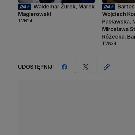
Waldemar Żurek, Marek
Bartos
Magierowski
Wojciech Kon
TVN24
Pasławska, M
Mirosława S
Różecka, Ba
TVN24
UDOSTĘPNIJ: