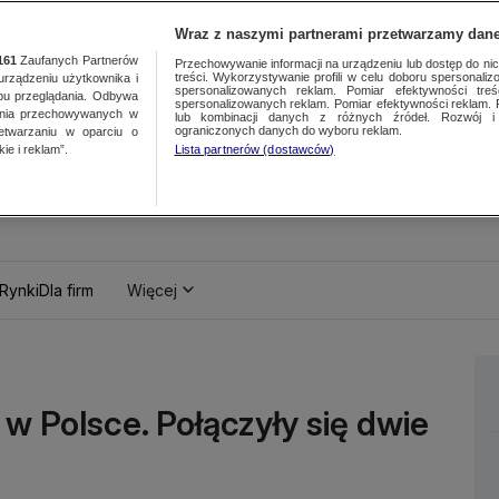
Wraz z naszymi partnerami przetwarzamy dane
161
Zaufanych Partnerów
Przechowywanie informacji na urządzeniu lub dostęp do nich.
treści. Wykorzystywanie profili w celu doboru spersonalizo
ządzeniu użytkownika i
spersonalizowanych reklam. Pomiar efektywności treś
bu przeglądania. Odbywa
spersonalizowanych reklam. Pomiar efektywności reklam. 
ania przechowywanych w
lub kombinacji danych z różnych źródeł. Rozwój i 
ograniczonych danych do wyboru reklam.
zetwarzaniu w oparciu o
ie i reklam”.
Lista partnerów (dostawców)
Rynki
Dla firm
Więcej
 Polsce. Połączyły się dwie