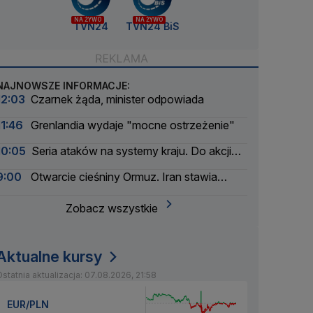
NA ŻYWO
NA ŻYWO
TVN24
TVN24 BiS
NAJNOWSZE INFORMACJE:
12:03
Czarnek żąda, minister odpowiada
11:46
Grenlandia wydaje "mocne ostrzeżenie"
10:05
Seria ataków na systemy kraju. Do akcji
wkracza wywiad
9:00
Otwarcie cieśniny Ormuz. Iran stawia
warunki
Zobacz wszystkie
Aktualne kursy
statnia aktualizacja: 07.08.2026, 21:58
EUR/PLN