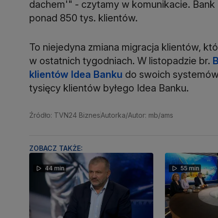
dachem'" - czytamy w komunikacie. Bank P
ponad 850 tys. klientów.
To niejedyna zmiana migracja klientów, k
w ostatnich tygodniach. W listopadzie br.
B
klientów Idea Banku
do swoich systemów 
tysięcy klientów byłego Idea Banku.
Źródło: TVN24 Biznes
Autorka/Autor: mb/ams
ZOBACZ TAKŻE:
44 min
55 min