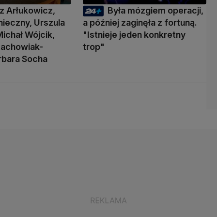
z Arłukowicz,
Była mózgiem operacji,
ieczny, Urszula
a później zaginęła z fortuną.
ichał Wójcik,
"Istnieje jeden konkretny
tachowiak-
trop"
rbara Socha