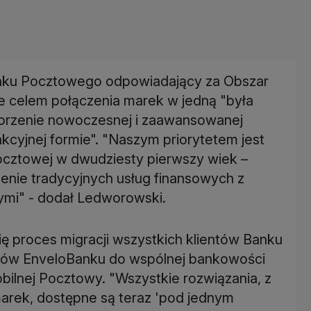
nku Pocztowego odpowiadający za Obszar
że celem połączenia marek w jedną "była
worzenie nowoczesnej i zaawansowanej
akcyjnej formie". "Naszym priorytetem jest
cztowej w dwudziesty pierwszy wiek –
zenie tradycyjnych usług finansowych z
ymi" - dodał Ledworowski.
się proces migracji wszystkich klientów Banku
tów EnveloBanku do wspólnej bankowości
bilnej Pocztowy. "Wszystkie rozwiązania, z
 marek, dostępne są teraz 'pod jednym