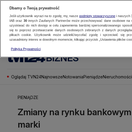
Dbamy o Twoją prywatność
Jeśli użytkownik wyrazi na to zgodę, my, nasze
podmioty stowarzyszone
i naszych
IAB oraz
30
innych Zaufanych Partnerów może przechowywać dane osobowe na ur
uzyskiwać do nich dostęp w celu zapewnienia bardziej spersonalizowanego sposo
się to poprzez przetwarzanie danych osobowych zebranych z danych przegląd
plikach cookie. Użytkownik może udzielić/wycofać zgodę i sprzeciwić się pr
uzasadniony interes w dowolnym momencie, klikając przycisk „Ustawienia plików cook
Polityka Prywatności
BIZNES
Oglądaj TVN24
Najnowsze
Notowania
Pieniądze
Nieruchomości
PIENIĄDZE
Zmiany na rynku bankowym w
marki