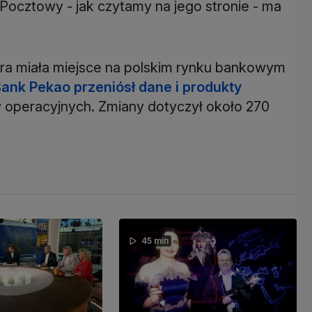
ocztowy - jak czytamy na jego stronie - ma
tóra miała miejsce na polskim rynku bankowym
ank Pekao przeniósł dane i produkty
operacyjnych. Zmiany dotyczył około 270
45 min