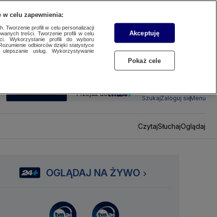
 w celu zapewnienia:
 Tworzenie profili w celu personalizacji
Akceptuję
wanych treści. Tworzenie profili w celu
ci. Wykorzystanie profili do wyboru
Rozumienie odbiorców dzięki statystyce
ulepszanie usług. Wykorzystywanie
Pokaż cele
SUBSKRYBUJ
Przejdź do
Szukaj
Zaloguj się
Menu
Czytaj
Słuchaj
Oglądaj
OGLĄDAJ NA ŻYWO