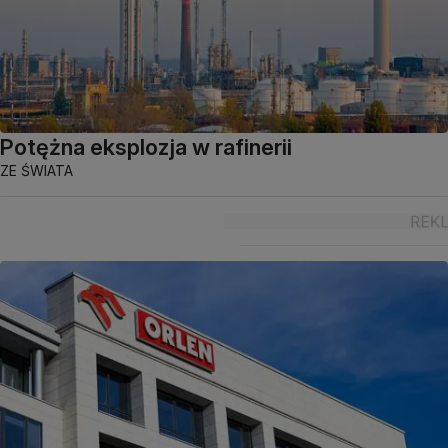
Potężna eksplozja w rafinerii
ZE ŚWIATA