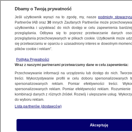
Dbamy o Twoją prywatność
Jeśli użytkownik wyrazi na to zgodę, my, nasze
podmioty stowarzys
Partnerów IAB oraz
30
innych Zaufanych Partnerów może przechowywa
BIZNES
użytkownika i uzyskiwać do nich dostęp w celu zapewnienia bardzi
przeglądania. Odbywa się to poprzez przetwarzanie danych os
przeglądania przechowywanych w plikach cookie. Użytkownik może udzie
NAJNOWSZE
się przetwarzaniu w oparciu o uzasadniony interes w dowolnym momencie
plików cookie i reklam”.
Prezydent utrudnia negocjacje PGNiG-
Polityka Prywatności
Gazprom?
Wraz z naszymi partnerami przetwarzamy dane w celu zapewnienia:
Przechowywanie informacji na urządzeniu lub dostęp do nich. Tworzeni
7.01.2009, 08:16
Aktualizacja:
7.01.2009, 10:15
treści. Wykorzystywanie profili w celu doboru spersonalizowanych tr
spersonalizowanych reklam. Pomiar efektywności treści. Wyko
spersonalizowanych reklam. Pomiar efektywności reklam. Rozumienie o
Udostępnij
kombinacji danych z różnych źródeł. Rozwój i ulepszanie usług. Wykor
do wyboru reklam.
Wypowiedź prezydenta o konflikcie ukraińsko-
Lista partnerów (dostawców)
rosyjskim może zaszkodzić negocjacjom PGNiG
z Gazpromem, które niebawem się zaczynają -
tak uważa Andrzej Lipko, były prezes Polskiego
Akceptuję
Górnictwa Naftowego i Gazownictwa, a także