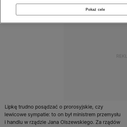
minister w rządzie Jana Olszewskiego.
Pokaż cele
Lipkę trudno posądzać o prorosyjskie, czy
lewicowe sympatie: to on był ministrem przemysłu
i handlu w rządzie Jana Olszewskiego. Za rządów