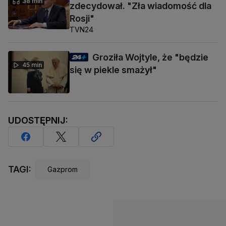
38 min
zdecydował. "Zła wiadomość dla
Rosji"
TVN24
Groziła Wojtyle, że "będzie
45 min
się w piekle smażył"
UDOSTĘPNIJ:
TAGI:
Gazprom