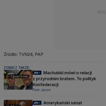
Źródło: TVN24, PAP
ZOBACZ TAKŻE:
Machulski mówi o relacji
1 godz 6 min
z przyrodnim bratem. To polityk
Konfederacji
Piotr Jacoń
Amerykański senat