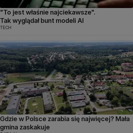
"To jest właśnie najciekawsze".
Tak wyglądał bunt modeli AI
TECH
Gdzie w Polsce zarabia się najwięcej? Mała
gmina zaskakuje