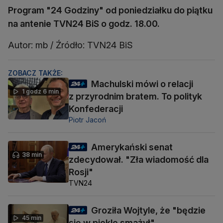
Program "24 Godziny" od poniedziałku do piątku
na antenie TVN24 BiS o godz. 18.00.
Autor: mb / Źródło: TVN24 BiS
ZOBACZ TAKŻE:
Machulski mówi o relacji
1 godz 6 min
z przyrodnim bratem. To polityk
Konfederacji
Piotr Jacoń
Amerykański senat
38 min
zdecydował. "Zła wiadomość dla
Rosji"
TVN24
Groziła Wojtyle, że "będzie
45 min
się w piekle smażył"