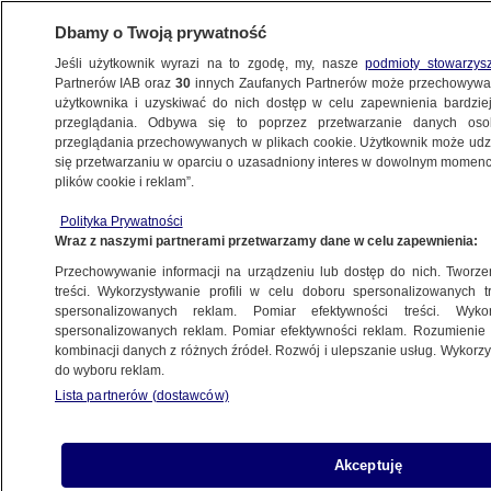
Dbamy o Twoją prywatność
Jeśli użytkownik wyrazi na to zgodę, my, nasze
podmioty stowarzys
Partnerów IAB oraz
30
innych Zaufanych Partnerów może przechowywa
BIZNES
użytkownika i uzyskiwać do nich dostęp w celu zapewnienia bardzi
przeglądania. Odbywa się to poprzez przetwarzanie danych os
przeglądania przechowywanych w plikach cookie. Użytkownik może udzie
NAJNOWSZE
się przetwarzaniu w oparciu o uzasadniony interes w dowolnym momencie
plików cookie i reklam”.
Mieszkańcy wyspy nominowani
Polityka Prywatności
do Nagrody Nobla. Za pomoc uchodźcom
Wraz z naszymi partnerami przetwarzamy dane w celu zapewnienia:
Przechowywanie informacji na urządzeniu lub dostęp do nich. Tworzeni
6.10.2016, 19:58
treści. Wykorzystywanie profili w celu doboru spersonalizowanych tr
spersonalizowanych reklam. Pomiar efektywności treści. Wyko
spersonalizowanych reklam. Pomiar efektywności reklam. Rozumienie o
Udostępnij
kombinacji danych z różnych źródeł. Rozwój i ulepszanie usług. Wykor
do wyboru reklam.
Mieszkańcy greckiej wyspy Lesbos nominowani
Lista partnerów (dostawców)
do pokojowej Nagrody Nobla. W niezwykłym
czasie pokazali współczucie i nieśli pomoc
uchodźcom. - Jeśli wygramy, to będzie to
Akceptuję
nagroda dla mnie i innych mieszkańców wyspy