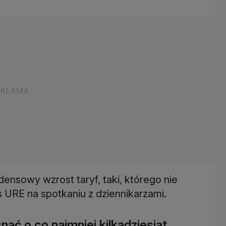
nsowy wzrost taryf, taki, którego nie
s URE na spotkaniu z dziennikarzami.
ąć o co najmniej kilkadziesiąt