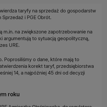
twierdza taryfy na sprzedaż do gospodarstw
n Sprzedaż i PGE Obrót.
ą m.in. na zwiększone zapotrzebowanie na
i argumentują to sytuacją geopolityczną,
ezes URE.
. Poprosiliśmy o dane, które mają to
twierdzenia korekt taryf, przedsiębiorstwa
niej 14, a najpóźniej 45 dni od decyzji
tym roku
 URE Agnieszka Głośniewska, do regulatora