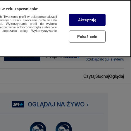
 w celu zapewnienia:
 Tworzenie profili w celu personalizacji
Akceptuję
wanych treści. Tworzenie profili w celu
ci. Wykorzystanie profili do wyboru
Rozumienie odbiorców dzięki statystyce
ulepszanie usług. Wykorzystywanie
Pokaż cele
SUBSKRYBUJ
Przejdź do
Szukaj
Zaloguj się
Menu
Czytaj
Słuchaj
Oglądaj
OGLĄDAJ NA ŻYWO