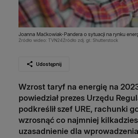
Joanna Maćkowiak-Pandera o sytuacji na rynku ene
Źródło wideo: TVN24
Źródło zdj. gł.: Shutterstock
Udostępnij
Wzrost taryf na energię na 20
powiedział prezes Urzędu Regula
podkreślił szef URE, rachunk
wzrosnąć co najmniej kilkadzies
uzasadnienie dla wprowadzenia