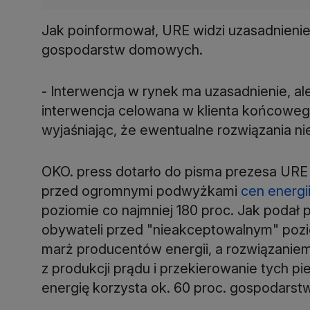
Jak poinformował, URE widzi uzasadnienie
gospodarstw domowych.
- Interwencja w rynek ma uzasadnienie, a
interwencja celowana w klienta końcowego
wyjaśniając, że ewentualne rozwiązania n
OKO. press dotarło do pisma prezesa URE
przed ogromnymi podwyżkami
cen energi
poziomie co najmniej 180 proc. Jak podał po
obywateli przed "nieakceptowalnym" poz
marż producentów energii, a rozwiązani
z produkcji prądu i przekierowanie tych pi
energię korzysta ok. 60 proc. gospodars