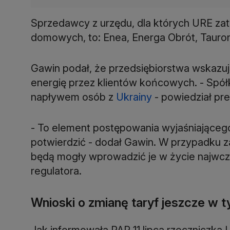
Sprzedawcy z urzędu, dla których URE za
domowych, to: Enea, Energa Obrót, Tauro
Gawin podał, że przedsiębiorstwa wskazuj
energię przez klientów końcowych. - Spółk
napływem osób z
Ukrainy
- powiedział pr
- To element postępowania wyjaśniającego
potwierdzić - dodał Gawin. W przypadku za
będą mogły wprowadzić je w życie najwcześ
regulatora.
Wnioski o zmianę taryf jeszcze w 
Jak informowała PAP 11 lipca rzeczniczka