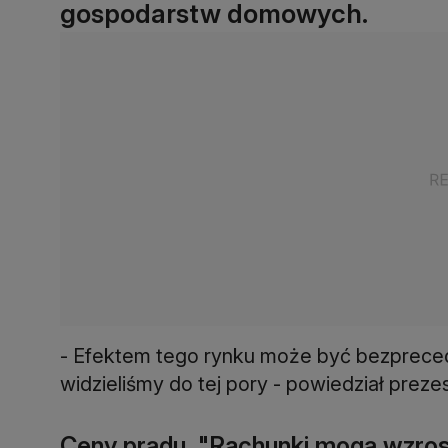
gospodarstw domowych.
- Efektem tego rynku może być bezprecede
widzieliśmy do tej pory - powiedział preze
Ceny prądu. "Rachunki mogą wzrosn