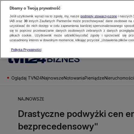
Dbamy o Twoją prywatność
Jeśli użytkownik wyrazi na to zgodę, my, nasze
podmioty stowarzyszone
i naszych
IAB oraz
30
innych Zaufanych Partnerów może przechowywać dane osobowe na ur
uzyskiwać do nich dostęp w celu zapewnienia bardziej spersonalizowanego sposo
się to poprzez przetwarzanie danych osobowych zebranych z danych przegląd
plikach cookie. Użytkownik może udzielić/wycofać zgodę i sprzeciwić się pr
uzasadniony interes w dowolnym momencie, klikając przycisk „Ustawienia plików cook
Polityka Prywatności
BIZNES
Oglądaj TVN24
Najnowsze
Notowania
Pieniądze
Nieruchomości
NAJNOWSZE
Drastyczne podwyżki cen en
bezprecedensowy"