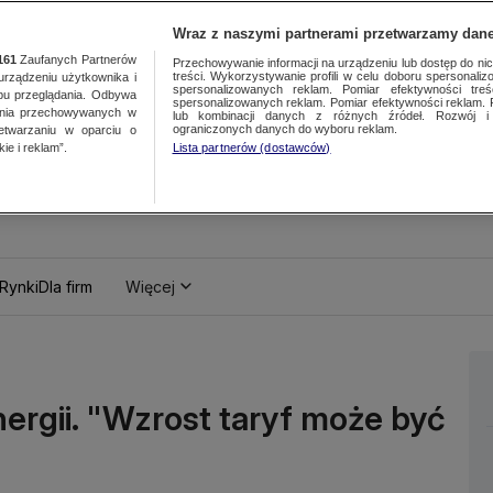
Wraz z naszymi partnerami przetwarzamy dane
161
Zaufanych Partnerów
Przechowywanie informacji na urządzeniu lub dostęp do nich.
treści. Wykorzystywanie profili w celu doboru spersonalizo
ządzeniu użytkownika i
spersonalizowanych reklam. Pomiar efektywności treś
bu przeglądania. Odbywa
spersonalizowanych reklam. Pomiar efektywności reklam. 
ania przechowywanych w
lub kombinacji danych z różnych źródeł. Rozwój i 
ograniczonych danych do wyboru reklam.
zetwarzaniu w oparciu o
ie i reklam”.
Lista partnerów (dostawców)
Rynki
Dla firm
Więcej
ergii. "Wzrost taryf może być