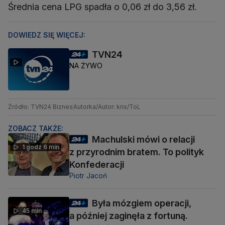
Średnia cena LPG spadła o 0,06 zł do 3,56 zł.
DOWIEDZ SIĘ WIĘCEJ:
TVN24
NA ŻYWO
Źródło: TVN24 Biznes
Autorka/Autor: kris/ToL
ZOBACZ TAKŻE:
Machulski mówi o relacji
1 godz 6 min
z przyrodnim bratem. To polityk
Konfederacji
Piotr Jacoń
Była mózgiem operacji,
45 min
a później zaginęła z fortuną.