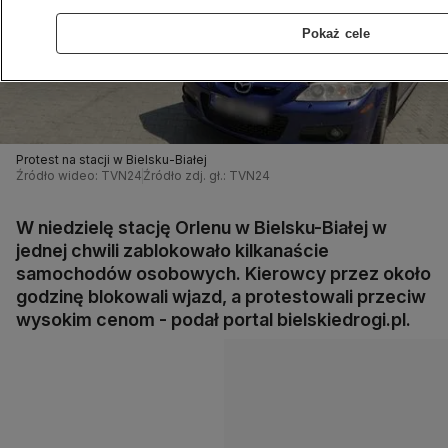
Pokaż cele
Protest na stacji w Bielsku-Białej
Źródło wideo: TVN24
Źródło zdj. gł.: TVN24
W niedzielę stację Orlenu w Bielsku-Białej w
jednej chwili zablokowało kilkanaście
samochodów osobowych. Kierowcy przez około
godzinę blokowali wjazd, a protestowali przeciw
wysokim cenom - podał portal bielskiedrogi.pl.