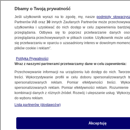
Dbamy o Twoją prywatność
Jeśli użytkownik wyrazi na to zgodę, my, nasze
podmioty stowarzys
Partnerów IAB oraz
30
innych Zaufanych Partnerów może przechowywa
BIZNES
użytkownika i uzyskiwać do nich dostęp w celu zapewnienia bardzi
przeglądania. Odbywa się to poprzez przetwarzanie danych os
przeglądania przechowywanych w plikach cookie. Użytkownik może udzie
MOTO
się przetwarzaniu w oparciu o uzasadniony interes w dowolnym momencie
plików cookie i reklam”.
Kilka samochodów "zepsuło się"
Polityka Prywatności
na Orlenie. Protest kierowców
Wraz z naszymi partnerami przetwarzamy dane w celu zapewnienia:
Przechowywanie informacji na urządzeniu lub dostęp do nich. Tworzeni
6.06.2022, 10:37
treści. Wykorzystywanie profili w celu doboru spersonalizowanych tr
spersonalizowanych reklam. Pomiar efektywności treści. Wyko
spersonalizowanych reklam. Pomiar efektywności reklam. Rozumienie o
Udostępnij
kombinacji danych z różnych źródeł. Rozwój i ulepszanie usług. Wykor
do wyboru reklam.
Lista partnerów (dostawców)
Akceptuję