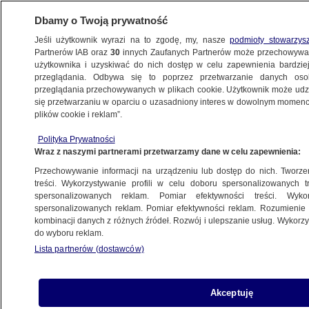
Dbamy o Twoją prywatność
Jeśli użytkownik wyrazi na to zgodę, my, nasze
podmioty stowarzys
Partnerów IAB oraz
30
innych Zaufanych Partnerów może przechowywa
BIZNES
użytkownika i uzyskiwać do nich dostęp w celu zapewnienia bardzi
przeglądania. Odbywa się to poprzez przetwarzanie danych os
przeglądania przechowywanych w plikach cookie. Użytkownik może udzie
MOTO
się przetwarzaniu w oparciu o uzasadniony interes w dowolnym momencie
plików cookie i reklam”.
Benzyna po 6 złotych za litr. Posłanka pyta
Polityka Prywatności
rząd o obietnicę wyborczą, jest odpowiedź
Wraz z naszymi partnerami przetwarzamy dane w celu zapewnienia:
Przechowywanie informacji na urządzeniu lub dostęp do nich. Tworzeni
13.11.2021, 15:17
treści. Wykorzystywanie profili w celu doboru spersonalizowanych tr
spersonalizowanych reklam. Pomiar efektywności treści. Wyko
spersonalizowanych reklam. Pomiar efektywności reklam. Rozumienie o
Udostępnij
kombinacji danych z różnych źródeł. Rozwój i ulepszanie usług. Wykor
do wyboru reklam.
Lista partnerów (dostawców)
Akceptuję