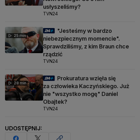
usłyszeliśmy?
TVN24
"Jesteśmy w bardzo
25 min
niebezpiecznym momencie".
Sprawdziliśmy, z kim Braun chce
rządzić
TVN24
Prokuratura wzięła się
28 min
za człowieka Kaczyńskiego. Już
nie "wszystko mogę" Daniel
Obajtek?
TVN24
UDOSTĘPNIJ: