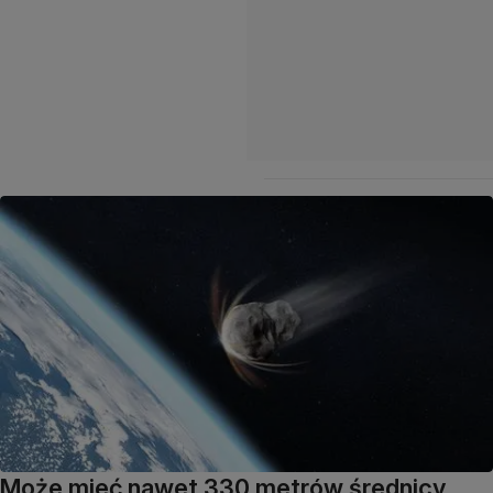
Może mieć nawet 330 metrów średnicy,