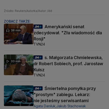
Źródło: Reuters
Autorka/Autor: /dd
ZOBACZ TAKŻE:
Amerykański senat
38 min
zdecydował. "Zła wiadomość dla
Rosji"
TVN24
s. Małgorzata Chmielewska,
33 min
dr Robert Sobiech, prof. Jarosław
Kuisz
TVN24
Śmiertelna pomyłka przy
"prostym" zabiegu. Lekarz:
nie jesteśmy serwisantami
Agata Daniluk,
Jakub Stachowiak