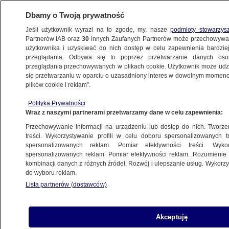
Dbamy o Twoją prywatność
Jeśli użytkownik wyrazi na to zgodę, my, nasze
podmioty stowarzys
Partnerów IAB oraz
30
innych Zaufanych Partnerów może przechowywa
METEO
użytkownika i uzyskiwać do nich dostęp w celu zapewnienia bardzi
przeglądania. Odbywa się to poprzez przetwarzanie danych os
przeglądania przechowywanych w plikach cookie. Użytkownik może udzie
ŚWIAT
się przetwarzaniu w oparciu o uzasadniony interes w dowolnym momencie
plików cookie i reklam”.
Niebo przesłoniła ogromna chmura pyłu.
Polityka Prywatności
Nagranie
Wraz z naszymi partnerami przetwarzamy dane w celu zapewnienia:
Przechowywanie informacji na urządzeniu lub dostęp do nich. Tworzeni
18.05.2025, 17:41
treści. Wykorzystywanie profili w celu doboru spersonalizowanych tr
spersonalizowanych reklam. Pomiar efektywności treści. Wyko
spersonalizowanych reklam. Pomiar efektywności reklam. Rozumienie o
Udostępnij
kombinacji danych z różnych źródeł. Rozwój i ulepszanie usług. Wykor
do wyboru reklam.
Lista partnerów (dostawców)
Akceptuję