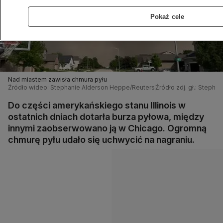
Pokaż cele
Nad miastem zawisła chmura pyłu
Źródło wideo: Stephanie Alderson Heppe/Reuters
Źródło zdj. gł.: Steph
Do części amerykańskiego stanu Illinois w
ostatnich dniach dotarła burza pyłowa, między
innymi zaobserwowano ją w Chicago. Ogromną
chmurę pyłu udało się uchwycić na nagraniu.