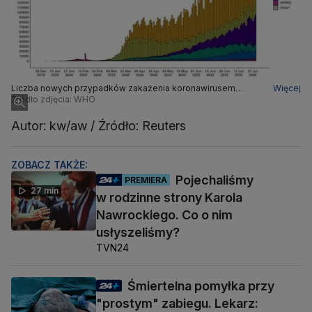
Liczba nowych przypadków zakażenia koronawirusem
Więcej
zgłoszonych WHO
Źródło zdjęcia: WHO
Autor: kw/aw / Źródło: Reuters
ZOBACZ TAKŻE:
Pojechaliśmy
PREMIERA
27 min
w rodzinne strony Karola
Nawrockiego. Co o nim
usłyszeliśmy?
TVN24
Śmiertelna pomyłka przy
"prostym" zabiegu. Lekarz: