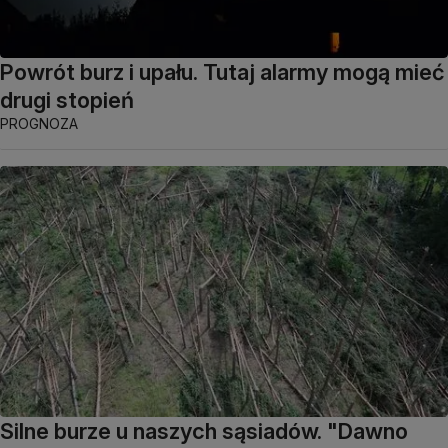
Powrót burz i upału. Tutaj alarmy mogą mieć
drugi stopień
PROGNOZA
Silne burze u naszych sąsiadów. "Dawno