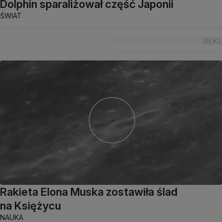
Dolphin sparaliżował część Japonii
ŚWIAT
Rakieta Elona Muska zostawiła ślad
na Księżycu
NAUKA