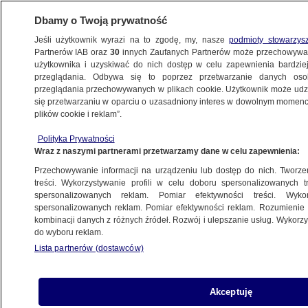
Dbamy o Twoją prywatność
Jeśli użytkownik wyrazi na to zgodę, my, nasze
podmioty stowarzys
Partnerów IAB oraz
30
innych Zaufanych Partnerów może przechowywa
METEO
użytkownika i uzyskiwać do nich dostęp w celu zapewnienia bardzi
przeglądania. Odbywa się to poprzez przetwarzanie danych os
przeglądania przechowywanych w plikach cookie. Użytkownik może udzie
NAJNOWSZE
się przetwarzaniu w oparciu o uzasadniony interes w dowolnym momencie
plików cookie i reklam”.
WHO: rekordowy wzrost nowych zakażeń
Polityka Prywatności
koronawirusem na świecie
Wraz z naszymi partnerami przetwarzamy dane w celu zapewnienia:
Przechowywanie informacji na urządzeniu lub dostęp do nich. Tworzeni
31.07.2020, 20:35
treści. Wykorzystywanie profili w celu doboru spersonalizowanych tr
spersonalizowanych reklam. Pomiar efektywności treści. Wyko
spersonalizowanych reklam. Pomiar efektywności reklam. Rozumienie o
Udostępnij
kombinacji danych z różnych źródeł. Rozwój i ulepszanie usług. Wykor
do wyboru reklam.
Lista partnerów (dostawców)
Akceptuję