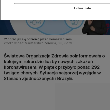
Pokaż cele
12 porad jak się ochronić przed koronawirusem
Źródło wideo: Ministerstwo Zdrowia, GIS, KPRM
Światowa Organizacja Zdrowia poinformowała o
kolejnym rekordzie liczby nowych zakażeń
koronawirusem. W piątek przybyło ponad 292
tysiące chorych. Sytuacja najgorzej wygląda w
Stanach Zjednoczonych i Brazylii.