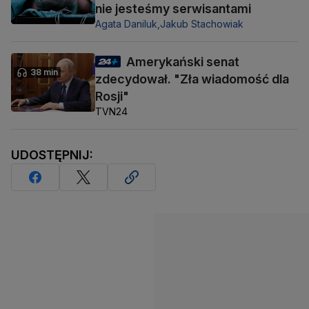
nie jesteśmy serwisantami
Agata Daniluk,
Jakub Stachowiak
Amerykański senat
38 min
zdecydował. "Zła wiadomość dla
Rosji"
TVN24
UDOSTĘPNIJ: