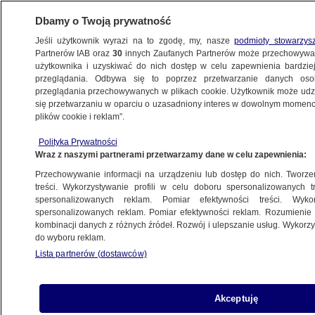
Dbamy o Twoją prywatność
Jeśli użytkownik wyrazi na to zgodę, my, nasze
podmioty stowarzys
Partnerów IAB oraz
30
innych Zaufanych Partnerów może przechowywa
METEO
użytkownika i uzyskiwać do nich dostęp w celu zapewnienia bardzi
przeglądania. Odbywa się to poprzez przetwarzanie danych os
przeglądania przechowywanych w plikach cookie. Użytkownik może udzie
NAJNOWSZE
się przetwarzaniu w oparciu o uzasadniony interes w dowolnym momencie
plików cookie i reklam”.
"To była Alaska w centrum Europy".
Polityka Prywatności
Węgrzy i Słowacy sprzątają po śnieżycach
Wraz z naszymi partnerami przetwarzamy dane w celu zapewnienia:
Przechowywanie informacji na urządzeniu lub dostęp do nich. Tworzeni
16.03.2013, 21:44
treści. Wykorzystywanie profili w celu doboru spersonalizowanych tr
spersonalizowanych reklam. Pomiar efektywności treści. Wyko
spersonalizowanych reklam. Pomiar efektywności reklam. Rozumienie o
Udostępnij
kombinacji danych z różnych źródeł. Rozwój i ulepszanie usług. Wykor
do wyboru reklam.
"To była Alaska w centrum Europy", mówią o
Lista partnerów (dostawców)
dwudniowej burzy śnieżnej mieszkańcy Węgier.
W jej wyniku prawie 4 tys. aut utknęło w zaspach
i prawie 300 tys. osób zostało pozbawionych
Akceptuję
prądu. Sytuacja powoli stabilizuje się m.in. dzięki