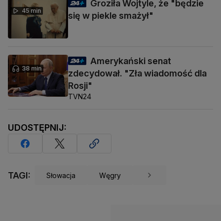
Groziła Wojtyle, że "będzie
45 min
się w piekle smażył"
Amerykański senat
38 min
zdecydował. "Zła wiadomość dla
Rosji"
TVN24
UDOSTĘPNIJ:
TAGI:
Słowacja
Węgry