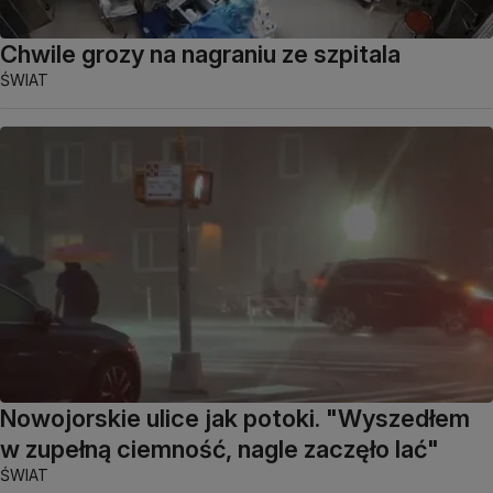
Chwile grozy na nagraniu ze szpitala
ŚWIAT
Nowojorskie ulice jak potoki. "Wyszedłem
w zupełną ciemność, nagle zaczęło lać"
ŚWIAT