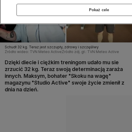
Pokaż cele
Schudł 32 kg. Teraz jest szczupły, zdrowy i szczęśliwy
Źródło wideo: TVN Meteo Active
Źródło zdj. gł.: TVN Meteo Active
Dzięki diecie i ciężkim treningom udało mu sie
zrzucić 32 kg. Teraz swoją determinacją zaraża
innych. Maksym, bohater "Skoku na wagę"
magazynu "Studio Active" swoje życie zmienił z
dnia na dzień.