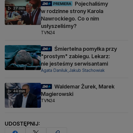
Pojechaliśmy
PREMIERA
27 min
w rodzinne strony Karola
Nawrockiego. Co o nim
usłyszeliśmy?
TVN24
Śmiertelna pomyłka przy
"prostym" zabiegu. Lekarz:
nie jesteśmy serwisantami
Agata Daniluk,
Jakub Stachowiak
Waldemar Żurek, Marek
44 min
Magierowski
TVN24
UDOSTĘPNIJ: