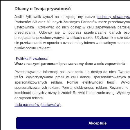
Dbamy o Twoją prywatność
Jeśli użytkownik wyrazi na to zgodę, my, nasze
podmioty stowarzys
Partnerów IAB oraz
30
innych Zaufanych Partnerów może przechowywa
METEO
użytkownika i uzyskiwać do nich dostęp w celu zapewnienia bardzi
przeglądania. Odbywa się to poprzez przetwarzanie danych os
przeglądania przechowywanych w plikach cookie. Użytkownik może udzie
NAJNOWSZE
się przetwarzaniu w oparciu o uzasadniony interes w dowolnym momencie
plików cookie i reklam”.
32 kilogramy zrzucone w rok. Poznajcie
Polityka Prywatności
Maksyma
Wraz z naszymi partnerami przetwarzamy dane w celu zapewnienia:
Przechowywanie informacji na urządzeniu lub dostęp do nich. Tworzeni
28.05.2015, 13:44
treści. Wykorzystywanie profili w celu doboru spersonalizowanych tr
spersonalizowanych reklam. Pomiar efektywności treści. Wyko
spersonalizowanych reklam. Pomiar efektywności reklam. Rozumienie o
Udostępnij
kombinacji danych z różnych źródeł. Rozwój i ulepszanie usług. Wykor
do wyboru reklam.
Lista partnerów (dostawców)
Akceptuję