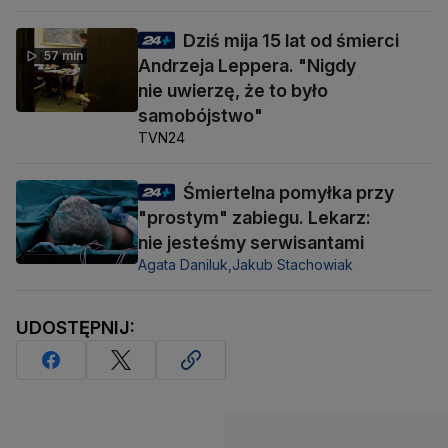
Dziś mija 15 lat od śmierci
57 min
Andrzeja Leppera. "Nigdy
nie uwierzę, że to było
samobójstwo"
TVN24
Śmiertelna pomyłka przy
"prostym" zabiegu. Lekarz:
nie jesteśmy serwisantami
Agata Daniluk,
Jakub Stachowiak
UDOSTĘPNIJ: