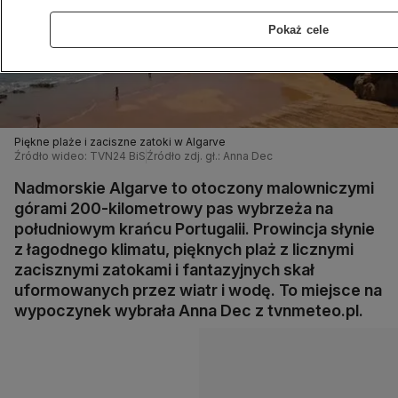
Pokaż cele
Piękne plaże i zaciszne zatoki w Algarve
Źródło wideo: TVN24 BiS
Źródło zdj. gł.: Anna Dec
Nadmorskie Algarve to otoczony malowniczymi
górami 200-kilometrowy pas wybrzeża na
południowym krańcu Portugalii. Prowincja słynie
z łagodnego klimatu, pięknych plaż z licznymi
zacisznymi zatokami i fantazyjnych skał
uformowanych przez wiatr i wodę. To miejsce na
wypoczynek wybrała Anna Dec z tvnmeteo.pl.