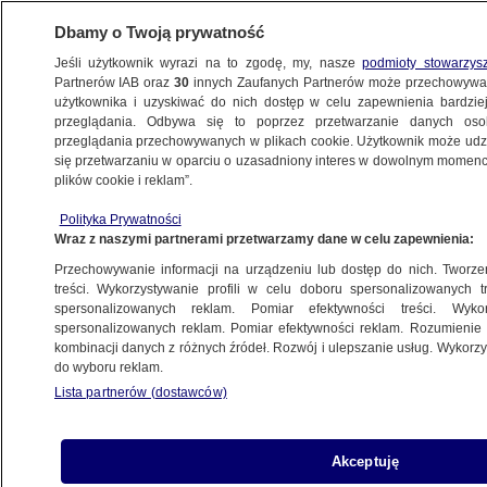
Dbamy o Twoją prywatność
Jeśli użytkownik wyrazi na to zgodę, my, nasze
podmioty stowarzys
Partnerów IAB oraz
30
innych Zaufanych Partnerów może przechowywa
BIZNES
użytkownika i uzyskiwać do nich dostęp w celu zapewnienia bardzi
przeglądania. Odbywa się to poprzez przetwarzanie danych os
przeglądania przechowywanych w plikach cookie. Użytkownik może udzie
ZE ŚWIATA
się przetwarzaniu w oparciu o uzasadniony interes w dowolnym momencie
plików cookie i reklam”.
Piękne plaże i zaciszne zatoki. Oto idealne
Polityka Prywatności
miejsce na wypoczynek
Wraz z naszymi partnerami przetwarzamy dane w celu zapewnienia:
Przechowywanie informacji na urządzeniu lub dostęp do nich. Tworzeni
20.05.2017, 16:29
treści. Wykorzystywanie profili w celu doboru spersonalizowanych tr
spersonalizowanych reklam. Pomiar efektywności treści. Wyko
spersonalizowanych reklam. Pomiar efektywności reklam. Rozumienie o
Udostępnij
kombinacji danych z różnych źródeł. Rozwój i ulepszanie usług. Wykor
do wyboru reklam.
Lista partnerów (dostawców)
Akceptuję