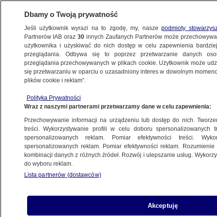
Dbamy o Twoją prywatność
Jeśli użytkownik wyrazi na to zgodę, my, nasze
podmioty stowarzys
Partnerów IAB oraz
30
innych Zaufanych Partnerów może przechowywa
BIZNES
użytkownika i uzyskiwać do nich dostęp w celu zapewnienia bardzi
przeglądania. Odbywa się to poprzez przetwarzanie danych os
przeglądania przechowywanych w plikach cookie. Użytkownik może udzie
ZE ŚWIATA
się przetwarzaniu w oparciu o uzasadniony interes w dowolnym momencie
plików cookie i reklam”.
Bruksela nie odpuszcza: kryzys migracyjny
Polityka Prywatności
nie może być wymówką dla braku
Wraz z naszymi partnerami przetwarzamy dane w celu zapewnienia:
dyscypliny budżetowej
Przechowywanie informacji na urządzeniu lub dostęp do nich. Tworzeni
treści. Wykorzystywanie profili w celu doboru spersonalizowanych tr
30.09.2015, 18:52
spersonalizowanych reklam. Pomiar efektywności treści. Wyko
spersonalizowanych reklam. Pomiar efektywności reklam. Rozumienie o
kombinacji danych z różnych źródeł. Rozwój i ulepszanie usług. Wykor
Udostępnij
do wyboru reklam.
Lista partnerów (dostawców)
Kraje UE, które zmagają się z kryzysem
migracyjnym, nie będą potraktowane łagodniej
przez Komisję Europejską w kwestii
Akceptuję