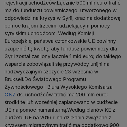
rejestracji uchodźców.Łącznie 500 mln euro trafić
ma do funduszu powierniczego, utworzonego w
odpowiedzi na kryzys w Syrii, oraz na dodatkową
pomoc krajom trzecim, udzielającym pomocy
syryjskim uchodźcom. Według Komisji
Europejskiej państwa członkowskie UE powinny
uzupełnić tę kwotę, aby fundusz powierniczy dla
Syrii został zasilony łącznie 1 mld euro; do takiego
wsparcia zobowiązali się przywódcy unijni na
nadzwyczajnym szczycie 23 września w
Brukseli.Do Światowego Programu
Żywnościowego i Biura Wysokiego Komisarza
ONZ
ds. uchodźców trafić ma 200 mln euro;
środki te już wcześniej zaplanowano w budżecie
UE na pomoc humanitarną.Według planów KE z
budżetu UE na 2016 r. na działania związane z
kryzysem migracyjnym trafić ma dodatkowo 900