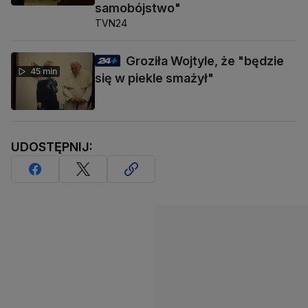
samobójstwo"
TVN24
Groziła Wojtyle, że "będzie
45 min
się w piekle smażył"
UDOSTĘPNIJ: