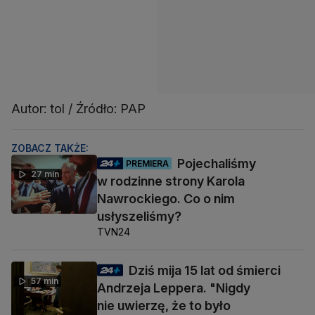
Autor: tol / Źródło: PAP
ZOBACZ TAKŻE:
Pojechaliśmy
PREMIERA
27 min
w rodzinne strony Karola
Nawrockiego. Co o nim
usłyszeliśmy?
TVN24
Dziś mija 15 lat od śmierci
57 min
Andrzeja Leppera. "Nigdy
nie uwierzę, że to było