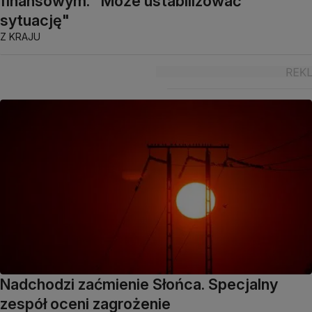
finansowym. "Może ustabilizować
sytuację"
Z KRAJU
Nadchodzi zaćmienie Słońca. Specjalny
zespół oceni zagrożenie