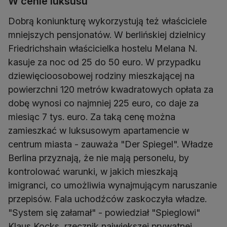
W cenie luksusu
Dobrą koniunkturę wykorzystują też właściciele
mniejszych pensjonatów. W berlińskiej dzielnicy
Friedrichshain właścicielka hostelu Melana N.
kasuje za noc od 25 do 50 euro. W przypadku
dziewięcioosobowej rodziny mieszkającej na
powierzchni 120 metrów kwadratowych opłata za
dobę wynosi co najmniej 225 euro, co daje za
miesiąc 7 tys. euro. Za taką cenę można
zamieszkać w luksusowym apartamencie w
centrum miasta - zauważa "Der Spiegel". Władze
Berlina przyznają, że nie mają personelu, by
kontrolować warunki, w jakich mieszkają
imigranci, co umożliwia wynajmującym naruszanie
przepisów. Fala uchodźców zaskoczyła władze.
"System się załamał" - powiedział "Spieglowi"
Klaus Kocks, rzecznik największej prywatnej