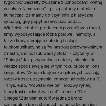
tygodnik."Geszefty związane z uchodźcami kwitną
w całych Niemczech" - piszą autorzy materiału
tłumacząc, że mamy do czynienia z klasyczną
sytuacją, gdy popyt przewyższa podaż.
Właściciele hoteli, producenci przenośnych toalet,
firmy wypożyczające łóżka polowe i namioty, a
także firmy oferujące catering i usługi
telekomunikacyjne są "w nastroju porównywalnym
z nastrojami poszukiwaczy złota" - czytamy w
"Spieglu".Jak przypominają autorzy, niemieckie
władze spodziewają się w tym roku około miliona
imigrantów. Władze krajów związkowych szacują
roczny koszt utrzymania jednego uchodźcy na 10-
14 tys. euro. "Powstał wielomiliardowy rynek,
który kusi niezłymi zyskami" - ocenia "Der
Spiegel".Zdaniem autorów jedną z branż
szczególnie korzystających na uchodźcach jest