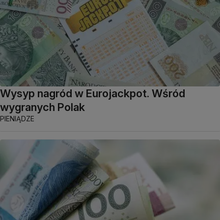
Wysyp nagród w Eurojackpot. Wśród
wygranych Polak
PIENIĄDZE