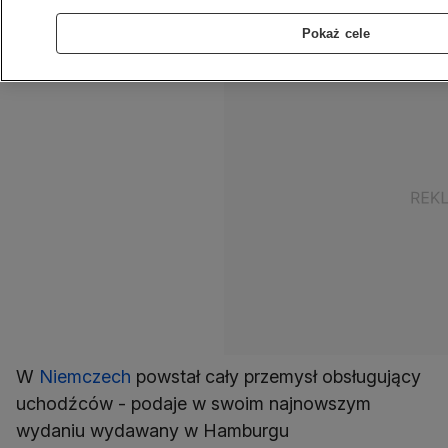
na imigrantach - pisze "Der Spiegel".
Pokaż cele
W
Niemczech
powstał cały przemysł obsługujący
uchodźców - podaje w swoim najnowszym
wydaniu wydawany w Hamburgu