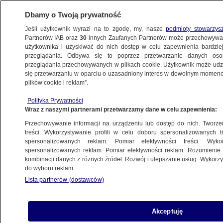
Dbamy o Twoją prywatność
Jeśli użytkownik wyrazi na to zgodę, my, nasze
podmioty stowarzys
Partnerów IAB oraz
30
innych Zaufanych Partnerów może przechowywa
BIZNES
użytkownika i uzyskiwać do nich dostęp w celu zapewnienia bardzi
przeglądania. Odbywa się to poprzez przetwarzanie danych os
przeglądania przechowywanych w plikach cookie. Użytkownik może udzie
ZE ŚWIATA
się przetwarzaniu w oparciu o uzasadniony interes w dowolnym momencie
plików cookie i reklam”.
Niemcy zarabiają krocie na uchodźcach.
Polityka Prywatności
"Geszefty kwitną"
Wraz z naszymi partnerami przetwarzamy dane w celu zapewnienia:
Przechowywanie informacji na urządzeniu lub dostęp do nich. Tworzeni
28.09.2015, 11:01
treści. Wykorzystywanie profili w celu doboru spersonalizowanych tr
spersonalizowanych reklam. Pomiar efektywności treści. Wyko
spersonalizowanych reklam. Pomiar efektywności reklam. Rozumienie o
Udostępnij
kombinacji danych z różnych źródeł. Rozwój i ulepszanie usług. Wykor
do wyboru reklam.
Właściciele hoteli, firmy wypożyczające namioty
Lista partnerów (dostawców)
i producenci przenośnych toalet wykorzystują
trudną sytuację spowodowaną masowym
napływem uchodźców do Niemiec. Zawyżając
Akceptuję
ceny usług i towarów, robią kokosowe interesy