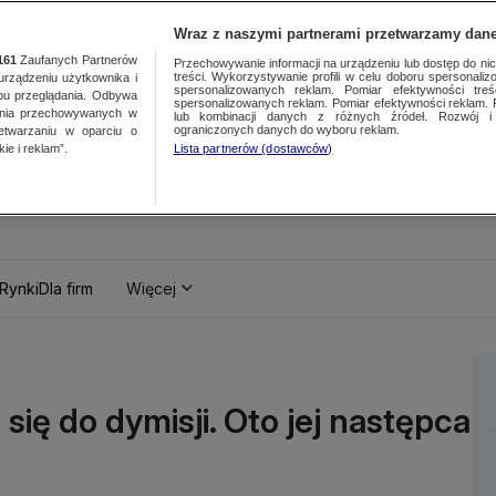
Wraz z naszymi partnerami przetwarzamy dane
161
Zaufanych Partnerów
Przechowywanie informacji na urządzeniu lub dostęp do nich.
treści. Wykorzystywanie profili w celu doboru spersonalizo
ządzeniu użytkownika i
spersonalizowanych reklam. Pomiar efektywności treś
bu przeglądania. Odbywa
spersonalizowanych reklam. Pomiar efektywności reklam. 
ania przechowywanych w
lub kombinacji danych z różnych źródeł. Rozwój i 
ograniczonych danych do wyboru reklam.
zetwarzaniu w oparciu o
ie i reklam”.
Lista partnerów (dostawców)
Rynki
Dla firm
Więcej
ię do dymisji. Oto jej następca