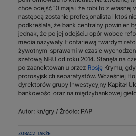
chce odejść 10 maja i że robi to z własnej 
następcą zostanie profesjonalista i ktoś 
podkreślała, że bank centralny powinien by
jednak, że po jej odejściu opór wobec refor
media nazywały Hontariewą twardym refo
żywotnymi sprawami w czasie wychodzenia
szefową NBU od roku 2014. Stanęła na cz
po zaanektowaniu przez
Rosję
Krymu, gdy 
prorosyjskich separatystów. Wcześniej H
dyrektorów grupy Inwestycyjny Kapitał Uk
bankowości oraz na międzybankowej giełd
Autor: kn/gry / Źródło: PAP
ZOBACZ TAKŻE: