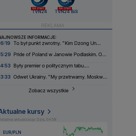
NA ŻYWO
NA ŻYWO
TVN24
TVN24 BiS
NAJNOWSZE INFORMACJE:
16:19
To był punkt zwrotny. "Kim Dzong Un
jeszcze nigdy nie miał tyle gotówki"
15:29
Pride of Poland w Janowie Podlaskim. Oto
najlepszy koń
14:53
Były premier o politycznym tabu.
"Wszyscy boją się na ten temat cokolwiek
13:33
Odwet Ukrainy. "My przetrwamy. Moskwa
powiedzieć"
padnie"
Zobacz wszystkie
Aktualne kursy
statnia aktualizacja: Dziś, 04:58
EUR/PLN