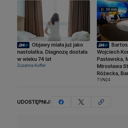
55 min
Objawy miała już jako
Bartos
nastolatka. Diagnozę dostała
Wojciech Kon
w wieku 74 lat
Pasławska, M
Zuzanna Kuffel
Mirosława S
Różecka, Ba
TVN24
UDOSTĘPNIJ: