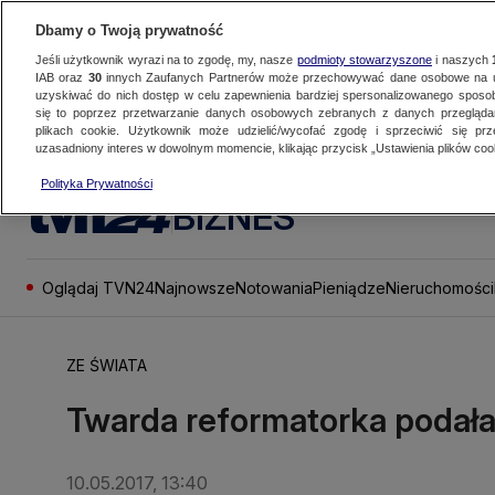
Dbamy o Twoją prywatność
Jeśli użytkownik wyrazi na to zgodę, my, nasze
podmioty stowarzyszone
i naszych
IAB oraz
30
innych Zaufanych Partnerów może przechowywać dane osobowe na ur
uzyskiwać do nich dostęp w celu zapewnienia bardziej spersonalizowanego sposo
się to poprzez przetwarzanie danych osobowych zebranych z danych przegląd
plikach cookie. Użytkownik może udzielić/wycofać zgodę i sprzeciwić się pr
uzasadniony interes w dowolnym momencie, klikając przycisk „Ustawienia plików cook
Polityka Prywatności
BIZNES
Oglądaj TVN24
Najnowsze
Notowania
Pieniądze
Nieruchomości
ZE ŚWIATA
Twarda reformatorka podała s
10.05.2017, 13:40