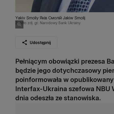
Yakiv Smoliy Яків Смолій Jakiw Smolij
Źródło zdj. gł.: Narodowy Bank Ukrainy
Udostępnij
Pełniącym obowiązki prezesa 
będzie jego dotychczasowy pier
poinformowała w opublikowanym
Interfax-Ukraina szefowa NBU W
dnia odeszła ze stanowiska.