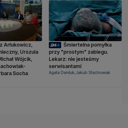
z Arłukowicz,
Śmiertelna pomyłka
ieczny, Urszula
przy "prostym" zabiegu.
ichał Wójcik,
Lekarz: nie jesteśmy
tachowiak-
serwisantami
Agata Daniluk,
Jakub Stachowiak
rbara Socha