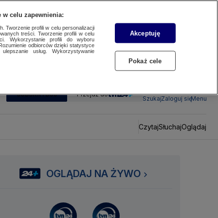
 w celu zapewnienia:
 Tworzenie profili w celu personalizacji
Akceptuję
wanych treści. Tworzenie profili w celu
ci. Wykorzystanie profili do wyboru
Rozumienie odbiorców dzięki statystyce
ulepszanie usług. Wykorzystywanie
Pokaż cele
SUBSKRYBUJ
Przejdź do
Szukaj
Zaloguj się
Menu
Czytaj
Słuchaj
Oglądaj
OGLĄDAJ NA ŻYWO