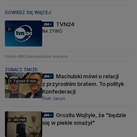
DOWIEDZ SIĘ WIĘCEJ:
TVN24
NA ŻYWO
Źródło: BBC
Autorka/Autor: kris/ams
ZOBACZ TAKŻE:
Machulski mówi o relacji
1 godz 6 min
z przyrodnim bratem. To polityk
Konfederacji
Piotr Jacoń
Groziła Wojtyle, że "będzie
45 min
się w piekle smażył"