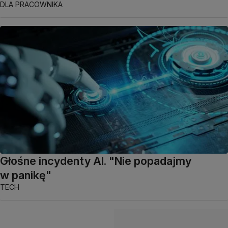
DLA PRACOWNIKA
Głośne incydenty AI. "Nie popadajmy
w panikę"
TECH