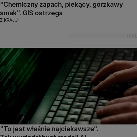
"Chemiczny zapach, piekący, gorzkawy
smak". GIS ostrzega
Z KRAJU
"To jest właśnie najciekawsze".