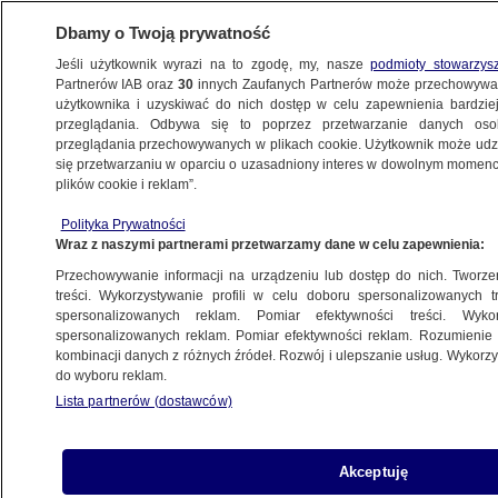
Dbamy o Twoją prywatność
Jeśli użytkownik wyrazi na to zgodę, my, nasze
podmioty stowarzys
Partnerów IAB oraz
30
innych Zaufanych Partnerów może przechowywa
BIZNES
użytkownika i uzyskiwać do nich dostęp w celu zapewnienia bardzi
przeglądania. Odbywa się to poprzez przetwarzanie danych os
przeglądania przechowywanych w plikach cookie. Użytkownik może udzie
ZE ŚWIATA
się przetwarzaniu w oparciu o uzasadniony interes w dowolnym momencie
plików cookie i reklam”.
Tajemnicze zniknięcie miliardera. Jego
Polityka Prywatności
firma twierdzi, że współpracuje z chińskimi
Wraz z naszymi partnerami przetwarzamy dane w celu zapewnienia:
władzami
Przechowywanie informacji na urządzeniu lub dostęp do nich. Tworzeni
treści. Wykorzystywanie profili w celu doboru spersonalizowanych tr
27.02.2023, 16:08
spersonalizowanych reklam. Pomiar efektywności treści. Wyko
spersonalizowanych reklam. Pomiar efektywności reklam. Rozumienie o
kombinacji danych z różnych źródeł. Rozwój i ulepszanie usług. Wykor
Udostępnij
do wyboru reklam.
Lista partnerów (dostawców)
Bao Fan, jeden z najbardziej znanych chińskich
bankierów inwestycyjnych, zniknął 11 dni temu.
Teraz jego bank China Renaissance Holdings
Akceptuję