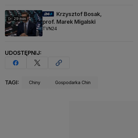
Krzysztof Bosak,
29 min
prof. Marek Migalski
TVN24
UDOSTĘPNIJ:
TAGI:
Chiny
Gospodarka Chin