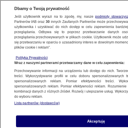
Dbamy o Twoją prywatność
Jeśli użytkownik wyrazi na to zgodę, my, nasze
podmioty stowarzys
Partnerów IAB oraz
30
innych Zaufanych Partnerów może przechowywa
BIZNES
użytkownika i uzyskiwać do nich dostęp w celu zapewnienia bardzi
przeglądania. Odbywa się to poprzez przetwarzanie danych os
przeglądania przechowywanych w plikach cookie. Użytkownik może udzie
Z KRAJU
się przetwarzaniu w oparciu o uzasadniony interes w dowolnym momencie
plików cookie i reklam”.
Mieli naliczać dodatkowe usługi bez zgody
Polityka Prywatności
klientów. Teraz wypłacą rekompensaty
Wraz z naszymi partnerami przetwarzamy dane w celu zapewnienia:
Przechowywanie informacji na urządzeniu lub dostęp do nich. Tworzeni
24.09.2024, 09:58
treści. Wykorzystywanie profili w celu doboru spersonalizowanych tr
spersonalizowanych reklam. Pomiar efektywności treści. Wyko
spersonalizowanych reklam. Pomiar efektywności reklam. Rozumienie o
Udostępnij
kombinacji danych z różnych źródeł. Rozwój i ulepszanie usług. Wykor
do wyboru reklam.
Prezes Urzędu Ochrony Konkurencji i
Lista partnerów (dostawców)
Konsumentów zajął się dwoma firmami,
oferującymi usługi telekomunikacyjne. Regulator
wydał decyzję zobowiązującą UPC do zwrotu
Akceptuję
opłat za niezamówione usługi, z kolei spółce