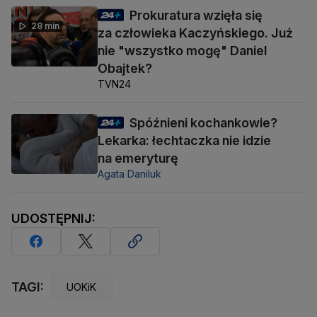
Prokuratura wzięła się
28 min
za człowieka Kaczyńskiego. Już
nie "wszystko mogę" Daniel
Obajtek?
TVN24
Spóźnieni kochankowie?
Lekarka: łechtaczka nie idzie
na emeryturę
Agata Daniluk
UDOSTĘPNIJ:
TAGI:
UOKiK