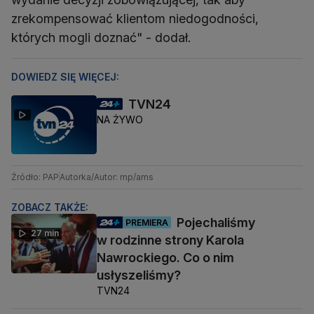
zrekompensować klientom niedogodności,
których mogli doznać" - dodał.
DOWIEDZ SIĘ WIĘCEJ:
TVN24
NA ŻYWO
Źródło: PAP
Autorka/Autor: mp/ams
ZOBACZ TAKŻE:
Pojechaliśmy
PREMIERA
27 min
w rodzinne strony Karola
Nawrockiego. Co o nim
usłyszeliśmy?
TVN24