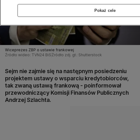
Pokaż cele
Wiceprezes ZBP o ustawie frankowej
Źródło wideo: TVN24 BiS
Źródło zdj. gł.: Shutterstock
Sejm nie zajmie się na następnym posiedzeniu
projektem ustawy o wsparciu kredytobiorców,
tak zwaną ustawą frankową - poinformował
przewodniczący Komisji Finansów Publicznych
Andrzej Szlachta.