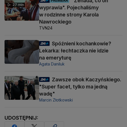
"Żenada, co on
PREMIERA
27 min
wyprawia". Pojechaliśmy
w rodzinne strony Karola
Nawrockiego
TVN24
Spóźnieni kochankowie?
Lekarka: łechtaczka nie idzie
na emeryturę
Agata Daniluk
Zawsze obok Kaczyńskiego.
"Super facet, tylko ma jedną
wadę"
Marcin Złotkowski
UDOSTĘPNIJ: