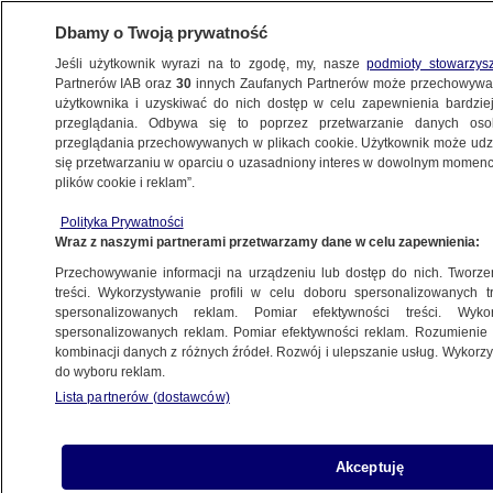
Dbamy o Twoją prywatność
Jeśli użytkownik wyrazi na to zgodę, my, nasze
podmioty stowarzys
Partnerów IAB oraz
30
innych Zaufanych Partnerów może przechowywa
BIZNES
użytkownika i uzyskiwać do nich dostęp w celu zapewnienia bardzi
przeglądania. Odbywa się to poprzez przetwarzanie danych os
przeglądania przechowywanych w plikach cookie. Użytkownik może udzie
Z KRAJU
się przetwarzaniu w oparciu o uzasadniony interes w dowolnym momencie
plików cookie i reklam”.
Była "determinacja", jest przekładanie.
Polityka Prywatności
Sejm nie zajmie się ustawą frankową
Wraz z naszymi partnerami przetwarzamy dane w celu zapewnienia:
Przechowywanie informacji na urządzeniu lub dostęp do nich. Tworzeni
1.04.2019, 22:04
treści. Wykorzystywanie profili w celu doboru spersonalizowanych tr
spersonalizowanych reklam. Pomiar efektywności treści. Wyko
spersonalizowanych reklam. Pomiar efektywności reklam. Rozumienie o
Udostępnij
kombinacji danych z różnych źródeł. Rozwój i ulepszanie usług. Wykor
do wyboru reklam.
Lista partnerów (dostawców)
Akceptuję