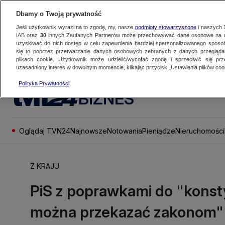
Dbamy o Twoją prywatność
Jeśli użytkownik wyrazi na to zgodę, my, nasze
podmioty stowarzyszone
i naszych
IAB oraz
30
innych Zaufanych Partnerów może przechowywać dane osobowe na ur
uzyskiwać do nich dostęp w celu zapewnienia bardziej spersonalizowanego sposo
się to poprzez przetwarzanie danych osobowych zebranych z danych przegląd
plikach cookie. Użytkownik może udzielić/wycofać zgodę i sprzeciwić się pr
uzasadniony interes w dowolnym momencie, klikając przycisk „Ustawienia plików cook
Polityka Prywatności
BIZNES
Oglądaj TVN24
Najnowsze
Notowania
Pieniądze
Nieruchomości
Z KRAJU
PiS z poprawkami do "konsty
można przekazać zakonom"