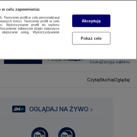
 w celu zapewnienia:
 Tworzenie profili w celu personalizacji
Akceptuję
wanych treści. Tworzenie profili w celu
ci. Wykorzystanie profili do wyboru
Rozumienie odbiorców dzięki statystyce
ulepszanie usług. Wykorzystywanie
Pokaż cele
SUBSKRYBUJ
Przejdź do
Szukaj
Zaloguj się
Menu
Czytaj
Słuchaj
Oglądaj
OGLĄDAJ NA ŻYWO