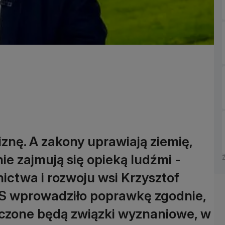
nę. A zakony uprawiają ziemię,
e zajmują się opieką ludźmi -
ictwa i rozwoju wsi Krzysztof
PiS wprowadziło poprawkę zgodnie,
ączone będą związki wyznaniowe, w