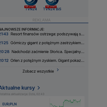
NA ŻYWO
NA ŻYWO
TVN24
TVN24 BiS
NAJNOWSZE INFORMACJE:
21:43
Resort finansów ostrzega: podszywają się
pod skarbówkę
21:25
Górniczy gigant z potężnym zastrzykiem
finansowym. "Może ustabilizować sytuację"
20:28
Nadchodzi zaćmienie Słońca. Specjalny
zespół oceni zagrożenie
20:12
Orlen z potężnym zyskiem. Gigant pokazał
wyniki
Zobacz wszystkie
Aktualne kursy
statnia aktualizacja: Dziś, 02:43
EUR/PLN