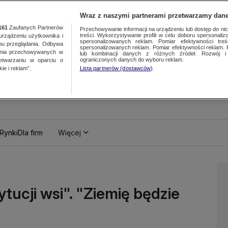
Wraz z naszymi partnerami przetwarzamy dane
161
Zaufanych Partnerów
Przechowywanie informacji na urządzeniu lub dostęp do nich.
treści. Wykorzystywanie profili w celu doboru spersonalizo
ządzeniu użytkownika i
spersonalizowanych reklam. Pomiar efektywności treś
bu przeglądania. Odbywa
spersonalizowanych reklam. Pomiar efektywności reklam. 
ania przechowywanych w
lub kombinacji danych z różnych źródeł. Rozwój i 
ograniczonych danych do wyboru reklam.
zetwarzaniu w oparciu o
ie i reklam”.
Lista partnerów (dostawców)
Rynki
Dla firm
Więcej
tucji wsi". "Ziemię będzie