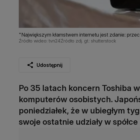
"Największym kłamstwem internetu jest zdanie: przec
Źródło wideo: tvn24
Źródło zdj. gł.: shutterstock
Udostępnij
Po 35 latach koncern Toshiba wyc
komputerów osobistych. Japońs
poniedziałek, że w ubiegłym ty
swoje ostatnie udziały w spółc