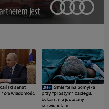
kański senat
Śmiertelna pomyłka
 "Zła wiadomość
przy "prostym" zabiegu.
Lekarz: nie jesteśmy
serwisantami