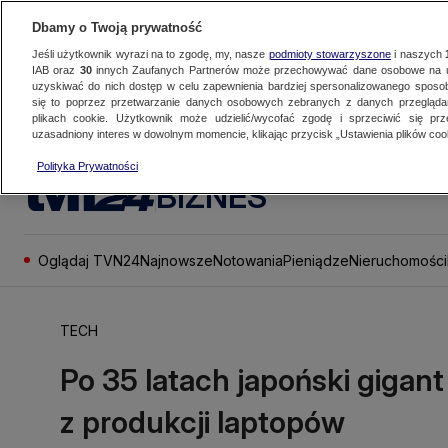
Dbamy o Twoją prywatność
Jeśli użytkownik wyrazi na to zgodę, my, nasze
podmioty stowarzyszone
i naszych
IAB oraz
30
innych Zaufanych Partnerów może przechowywać dane osobowe na ur
uzyskiwać do nich dostęp w celu zapewnienia bardziej spersonalizowanego sposo
się to poprzez przetwarzanie danych osobowych zebranych z danych przegląd
plikach cookie. Użytkownik może udzielić/wycofać zgodę i sprzeciwić się pr
uzasadniony interes w dowolnym momencie, klikając przycisk „Ustawienia plików cook
Polityka Prywatności
BIZNES
Oglądaj TVN24
Najnowsze
Notowania
Pieniądze
Nieruchomości
TECH
Po 35 latach japoński gigant
z produkcji laptopów