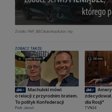
Źródło: PAP, BBC
Autorka/Autor: mp
ZOBACZ TAKŻE:
1 godz 6 min
38 min
Machulski mówi
Amery
o relacji z przyrodnim bratem.
zdecydował.
To polityk Konfederacji
dla Rosji"
Piotr Jacoń
TVN24