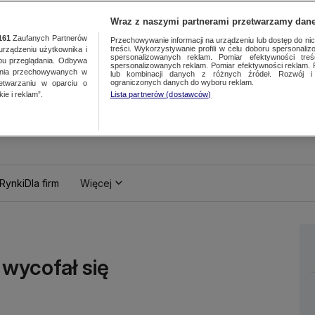
Wraz z naszymi partnerami przetwarzamy dane
161
Zaufanych Partnerów
Przechowywanie informacji na urządzeniu lub dostęp do nich.
treści. Wykorzystywanie profili w celu doboru spersonalizo
ządzeniu użytkownika i
spersonalizowanych reklam. Pomiar efektywności treś
bu przeglądania. Odbywa
spersonalizowanych reklam. Pomiar efektywności reklam. 
ania przechowywanych w
lub kombinacji danych z różnych źródeł. Rozwój i 
ograniczonych danych do wyboru reklam.
zetwarzaniu w oparciu o
ie i reklam”.
Lista partnerów (dostawców)
Rynki
Dla firm
Więcej
 wycofał się