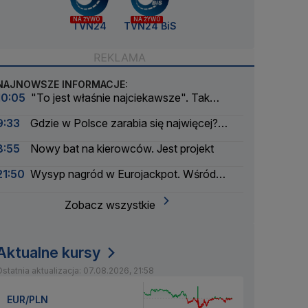
NA ŻYWO
NA ŻYWO
TVN24
TVN24 BiS
NAJNOWSZE INFORMACJE:
10:05
"To jest właśnie najciekawsze". Tak
wyglądał bunt modeli AI
9:33
Gdzie w Polsce zarabia się najwięcej?
Mała gmina zaskakuje
8:55
Nowy bat na kierowców. Jest projekt
21:50
Wysyp nagród w Eurojackpot. Wśród
wygranych Polak
Zobacz wszystkie
Aktualne kursy
statnia aktualizacja: 07.08.2026, 21:58
EUR/PLN