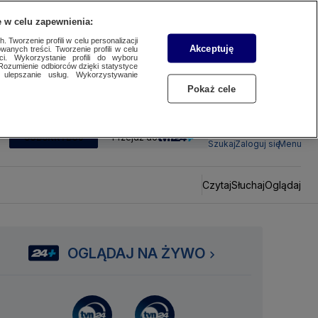
 w celu zapewnienia:
 Tworzenie profili w celu personalizacji
Akceptuję
wanych treści. Tworzenie profili w celu
ci. Wykorzystanie profili do wyboru
Rozumienie odbiorców dzięki statystyce
ulepszanie usług. Wykorzystywanie
Pokaż cele
SUBSKRYBUJ
Przejdź do
Szukaj
Zaloguj się
Menu
Czytaj
Słuchaj
Oglądaj
OGLĄDAJ NA ŻYWO