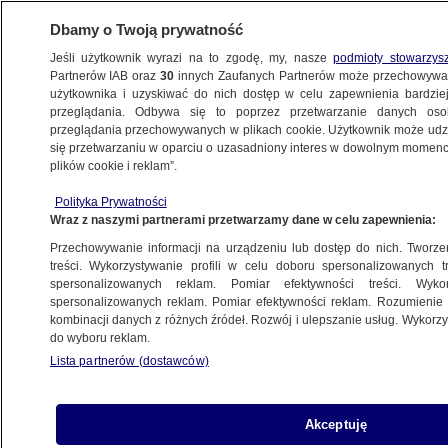
Dbamy o Twoją prywatność
Jeśli użytkownik wyrazi na to zgodę, my, nasze
podmioty stowarzys
Partnerów IAB oraz
30
innych Zaufanych Partnerów może przechowywa
BIZNES
użytkownika i uzyskiwać do nich dostęp w celu zapewnienia bardzi
przeglądania. Odbywa się to poprzez przetwarzanie danych os
przeglądania przechowywanych w plikach cookie. Użytkownik może udzie
PIENIĄDZE
się przetwarzaniu w oparciu o uzasadniony interes w dowolnym momencie
plików cookie i reklam”.
Dodatkowe środki na walkę ze skutkami
Polityka Prywatności
pandemii. Jest porozumienie polityczne
Wraz z naszymi partnerami przetwarzamy dane w celu zapewnienia:
Przechowywanie informacji na urządzeniu lub dostęp do nich. Tworzeni
19.11.2020, 15:18
treści. Wykorzystywanie profili w celu doboru spersonalizowanych tr
spersonalizowanych reklam. Pomiar efektywności treści. Wyko
spersonalizowanych reklam. Pomiar efektywności reklam. Rozumienie o
Udostępnij
kombinacji danych z różnych źródeł. Rozwój i ulepszanie usług. Wykor
do wyboru reklam.
Lista partnerów (dostawców)
Akceptuję