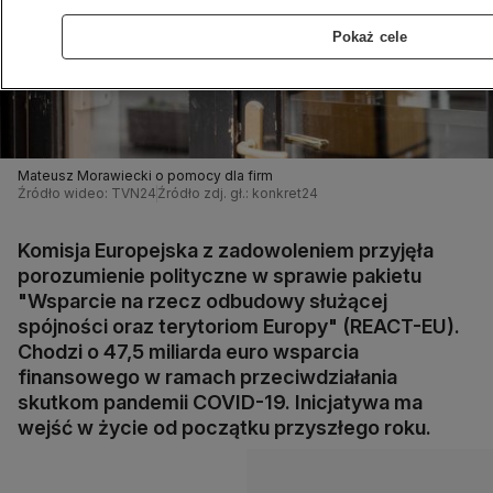
Pokaż cele
Mateusz Morawiecki o pomocy dla firm
Źródło wideo: TVN24
Źródło zdj. gł.: konkret24
Komisja Europejska z zadowoleniem przyjęła
porozumienie polityczne w sprawie pakietu
"Wsparcie na rzecz odbudowy służącej
spójności oraz terytoriom Europy" (REACT-EU).
Chodzi o 47,5 miliarda euro wsparcia
finansowego w ramach przeciwdziałania
skutkom pandemii COVID-19. Inicjatywa ma
wejść w życie od początku przyszłego roku.