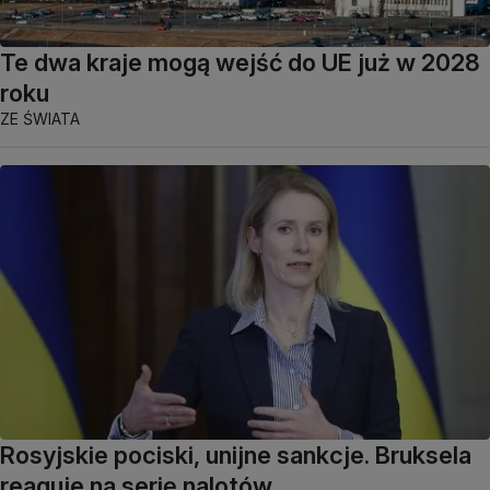
Te dwa kraje mogą wejść do UE już w 2028
roku
ZE ŚWIATA
Rosyjskie pociski, unijne sankcje. Bruksela
reaguje na serię nalotów