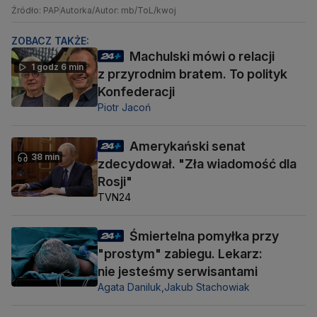
Źródło: PAP
Autorka/Autor: mb/ToL/kwoj
ZOBACZ TAKŻE:
Machulski mówi o relacji
1 godz 6 min
z przyrodnim bratem. To polityk
Konfederacji
Piotr Jacoń
Amerykański senat
38 min
zdecydował. "Zła wiadomość dla
Rosji"
TVN24
Śmiertelna pomyłka przy
"prostym" zabiegu. Lekarz:
nie jesteśmy serwisantami
Agata Daniluk,
Jakub Stachowiak