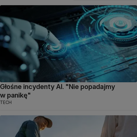
Głośne incydenty AI. "Nie popadajmy
w panikę"
TECH