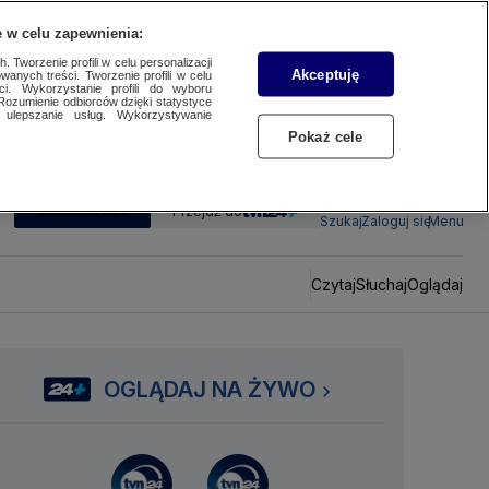
 w celu zapewnienia:
 Tworzenie profili w celu personalizacji
Akceptuję
wanych treści. Tworzenie profili w celu
ci. Wykorzystanie profili do wyboru
Rozumienie odbiorców dzięki statystyce
ulepszanie usług. Wykorzystywanie
Pokaż cele
SUBSKRYBUJ
Przejdź do
Szukaj
Zaloguj się
Menu
Czytaj
Słuchaj
Oglądaj
OGLĄDAJ NA ŻYWO