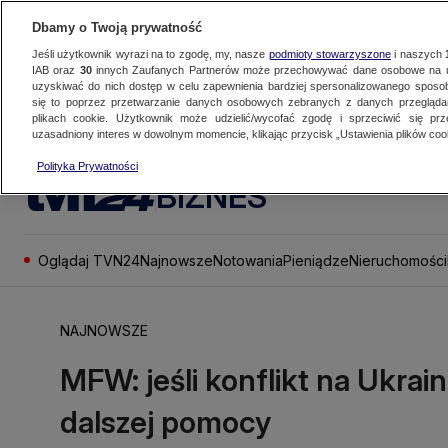
Dbamy o Twoją prywatność
Jeśli użytkownik wyrazi na to zgodę, my, nasze
podmioty stowarzyszone
i naszych
IAB oraz
30
innych Zaufanych Partnerów może przechowywać dane osobowe na ur
uzyskiwać do nich dostęp w celu zapewnienia bardziej spersonalizowanego sposo
się to poprzez przetwarzanie danych osobowych zebranych z danych przegląd
plikach cookie. Użytkownik może udzielić/wycofać zgodę i sprzeciwić się pr
uzasadniony interes w dowolnym momencie, klikając przycisk „Ustawienia plików cook
Polityka Prywatności
BIZNES
Oglądaj TVN24
Najnowsze
Notowania
Pieniądze
Nieruchomości
NAJNOWSZE
MFW: jeśli konflikt na Ukrain
dalszej pomocy