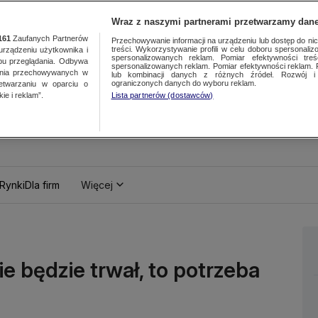
Wraz z naszymi partnerami przetwarzamy dane
161
Zaufanych Partnerów
Przechowywanie informacji na urządzeniu lub dostęp do nich.
treści. Wykorzystywanie profili w celu doboru spersonalizo
ządzeniu użytkownika i
spersonalizowanych reklam. Pomiar efektywności treś
bu przeglądania. Odbywa
spersonalizowanych reklam. Pomiar efektywności reklam. 
ania przechowywanych w
lub kombinacji danych z różnych źródeł. Rozwój i 
ograniczonych danych do wyboru reklam.
zetwarzaniu w oparciu o
ie i reklam”.
Lista partnerów (dostawców)
Rynki
Dla firm
Więcej
ie będzie trwał, to potrzeba