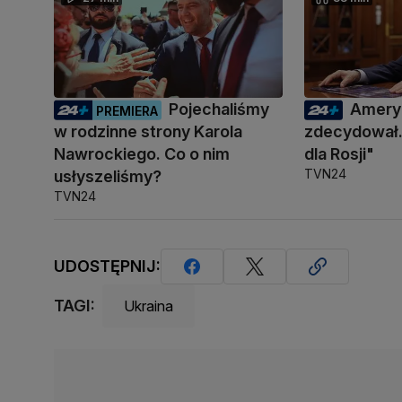
Pojechaliśmy
Amery
PREMIERA
w rodzinne strony Karola
zdecydował.
Nawrockiego. Co o nim
dla Rosji"
TVN24
usłyszeliśmy?
TVN24
UDOSTĘPNIJ:
TAGI:
Ukraina