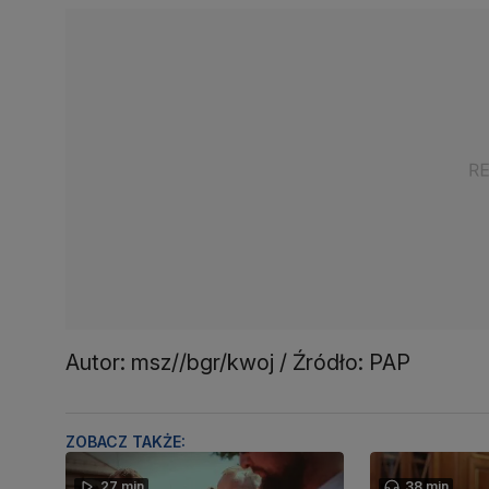
Autor: msz//bgr/kwoj / Źródło: PAP
ZOBACZ TAKŻE:
27 min
38 min