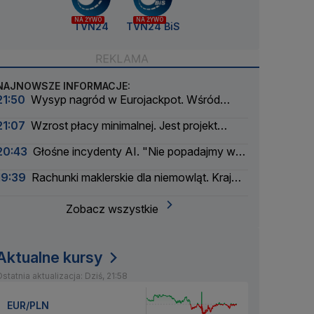
NA ŻYWO
NA ŻYWO
TVN24
TVN24 BiS
NAJNOWSZE INFORMACJE:
21:50
Wysyp nagród w Eurojackpot. Wśród
wygranych Polak
21:07
Wzrost płacy minimalnej. Jest projekt
rządu
20:43
Głośne incydenty AI. "Nie popadajmy w
panikę"
19:39
Rachunki maklerskie dla niemowląt. Kraj
myśli pokoleniowo
Zobacz wszystkie
Aktualne kursy
statnia aktualizacja: Dziś, 21:58
EUR/PLN