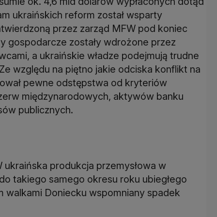
 sumie ok. 4,6 mld dolarów wypłaconych dotąd
m ukraińskich reform został wsparty
zatwierdzoną przez zarząd MFW pod koniec
rmy gospodarcze zostały wdrożone przez
wcami, a ukraińskie władze podejmują trudne
Ze względu na piętno jakie odciska konflikt na
ował pewne odstępstwa od kryteriów
rezerw międzynarodowych, aktywów banku
sów publicznych.
 ukraińska produkcja przemysłowa w
 do takiego samego okresu roku ubiegłego
tym walkami Doniecku wspomniany spadek