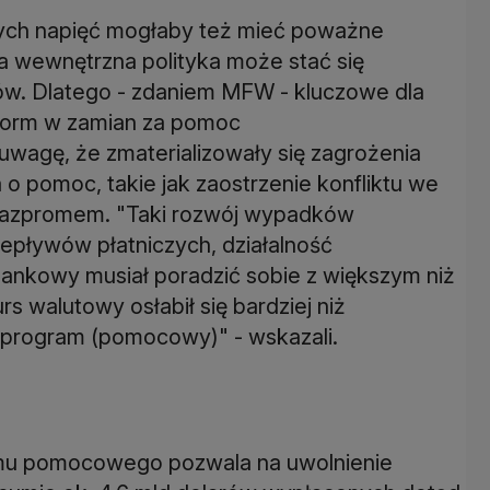
nych napięć mogłaby też mieć poważne
 a wewnętrzna polityka może stać się
ów. Dlatego - zdaniem MFW - kluczowe dla
eform w zamian za pomoc
agę, że zmaterializowały się zagrożenia
pomoc, takie jak zaostrzenie konfliktu we
Gazpromem. "Taki rozwój wypadków
zepływów płatniczych, działalność
bankowy musiał poradzić sobie z większym niż
walutowy osłabił się bardziej niż
program (pomocowy)" - wskazali.
ramu pomocowego pozwala na uwolnienie