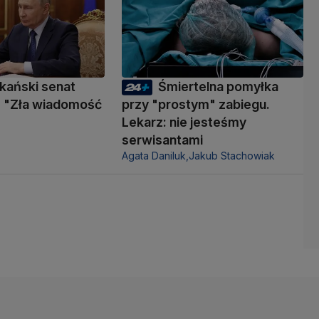
kański senat
Śmiertelna pomyłka
 "Zła wiadomość
przy "prostym" zabiegu.
Lekarz: nie jesteśmy
serwisantami
Agata Daniluk,
Jakub Stachowiak