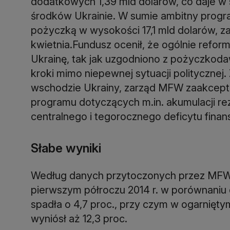
dodatkowych 1,39 mld dolarów, co daje w
środków Ukrainie. W sumie ambitny progra
pożyczką w wysokości 17,1 mld dolarów, 
kwietnia.Fundusz ocenił, że ogólnie refo
Ukrainę, tak jak uzgodniono z pożyczkoda
kroki mimo niepewnej sytuacji politycznej. 
wschodzie Ukrainy, zarząd MFW zaakcept
programu dotyczących m.in. akumulacji 
centralnego i tegorocznego deficytu finan
Słabe wyniki
Według danych przytoczonych przez MFW
pierwszym półroczu 2014 r. w porównaniu
spadła o 4,7 proc., przy czym w ogarnię
wyniósł aż 12,3 proc.