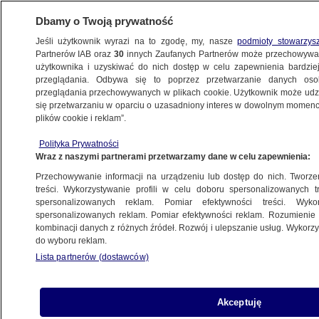
Dbamy o Twoją prywatność
Jeśli użytkownik wyrazi na to zgodę, my, nasze
podmioty stowarzys
Partnerów IAB oraz
30
innych Zaufanych Partnerów może przechowywa
BIZNES
użytkownika i uzyskiwać do nich dostęp w celu zapewnienia bardzi
przeglądania. Odbywa się to poprzez przetwarzanie danych os
przeglądania przechowywanych w plikach cookie. Użytkownik może udzie
MOTO
się przetwarzaniu w oparciu o uzasadniony interes w dowolnym momencie
plików cookie i reklam”.
Największe podwyżki od 25 lat
Polityka Prywatności
w motoryzacyjnym gigancie
Wraz z naszymi partnerami przetwarzamy dane w celu zapewnienia:
Przechowywanie informacji na urządzeniu lub dostęp do nich. Tworzeni
13.03.2024, 12:04
treści. Wykorzystywanie profili w celu doboru spersonalizowanych tr
spersonalizowanych reklam. Pomiar efektywności treści. Wyko
spersonalizowanych reklam. Pomiar efektywności reklam. Rozumienie o
Udostępnij
kombinacji danych z różnych źródeł. Rozwój i ulepszanie usług. Wykor
do wyboru reklam.
Lista partnerów (dostawców)
Akceptuję