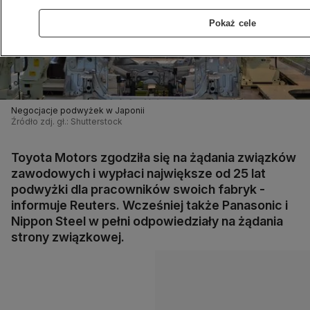
Pokaż cele
Negocjacje podwyżek w Japonii
Źródło zdj. gł.: Shutterstock
Toyota Motors zgodziła się na żądania związków
zawodowych i wypłaci największe od 25 lat
podwyżki dla pracowników swoich fabryk -
informuje Reuters. Wcześniej także Panasonic i
Nippon Steel w pełni odpowiedziały na żądania
strony związkowej.