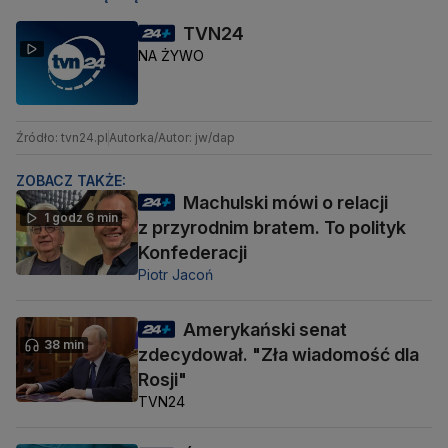
TVN24
NA ŻYWO
Źródło: tvn24.pl
Autorka/Autor: jw/dap
ZOBACZ TAKŻE:
Machulski mówi o relacji
1 godz 6 min
z przyrodnim bratem. To polityk
Konfederacji
Piotr Jacoń
Amerykański senat
38 min
zdecydował. "Zła wiadomość dla
Rosji"
TVN24