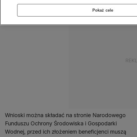
wyczerpania środków.
Pokaż cele
Wnioski można składać na stronie Narodowego
Funduszu Ochrony Środowiska i Gospodarki
Wodnej, przed ich złożeniem beneficjenci muszą