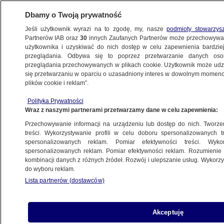
Dbamy o Twoją prywatność
Jeśli użytkownik wyrazi na to zgodę, my, nasze
podmioty stowarzys
Partnerów IAB oraz
30
innych Zaufanych Partnerów może przechowywa
BIZNES
użytkownika i uzyskiwać do nich dostęp w celu zapewnienia bardzi
przeglądania. Odbywa się to poprzez przetwarzanie danych os
przeglądania przechowywanych w plikach cookie. Użytkownik może udzie
MOTO
się przetwarzaniu w oparciu o uzasadniony interes w dowolnym momencie
plików cookie i reklam”.
Dopłaty do elektryków. Można już składać
Polityka Prywatności
wnioski
Wraz z naszymi partnerami przetwarzamy dane w celu zapewnienia:
Przechowywanie informacji na urządzeniu lub dostęp do nich. Tworzeni
26.06.2020, 10:38
treści. Wykorzystywanie profili w celu doboru spersonalizowanych tr
spersonalizowanych reklam. Pomiar efektywności treści. Wyko
spersonalizowanych reklam. Pomiar efektywności reklam. Rozumienie o
Udostępnij
kombinacji danych z różnych źródeł. Rozwój i ulepszanie usług. Wykor
do wyboru reklam.
Od piątku można składać wnioski o dopłaty do
Lista partnerów (dostawców)
zakupu aut elektrycznych z trzech programów:
dla osobowych na użytek prywatny, dla
dostawczych i dla firm z licencjami na przewozy
Akceptuję
osób. Nabór potrwa do 31 lipca lub do