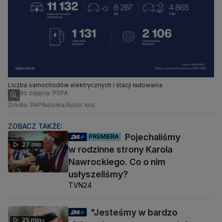
Liczba samochodów elektrycznych i stacji ładowania
Źródło zdjęcia: PSPA
Źródło: PAP
Autorka/Autor: kris
ZOBACZ TAKŻE:
Pojechaliśmy
PREMIERA
27 min
w rodzinne strony Karola
Nawrockiego. Co o nim
usłyszeliśmy?
TVN24
"Jesteśmy w bardzo
25 min