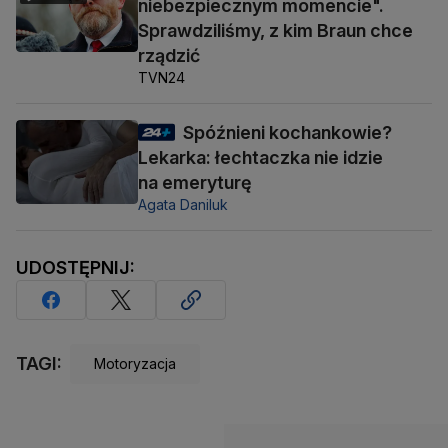
niebezpiecznym momencie".
Sprawdziliśmy, z kim Braun chce
rządzić
TVN24
Spóźnieni kochankowie?
Lekarka: łechtaczka nie idzie
na emeryturę
Agata Daniluk
UDOSTĘPNIJ:
TAGI:
Motoryzacja