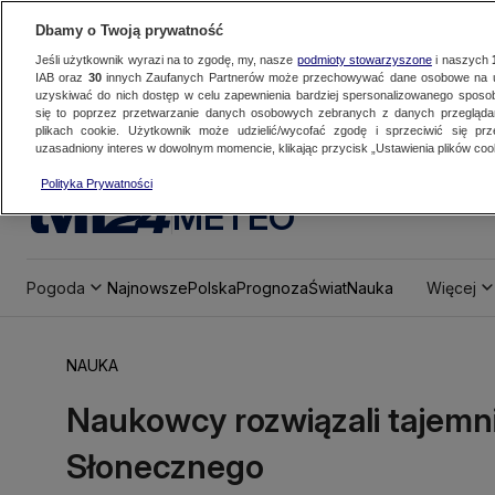
Dbamy o Twoją prywatność
Jeśli użytkownik wyrazi na to zgodę, my, nasze
podmioty stowarzyszone
i naszych
IAB oraz
30
innych Zaufanych Partnerów może przechowywać dane osobowe na ur
uzyskiwać do nich dostęp w celu zapewnienia bardziej spersonalizowanego sposo
się to poprzez przetwarzanie danych osobowych zebranych z danych przegląd
plikach cookie. Użytkownik może udzielić/wycofać zgodę i sprzeciwić się pr
uzasadniony interes w dowolnym momencie, klikając przycisk „Ustawienia plików cook
Polityka Prywatności
METEO
Pogoda
Najnowsze
Polska
Prognoza
Świat
Nauka
Więcej
NAUKA
Naukowcy rozwiązali tajemn
Słonecznego