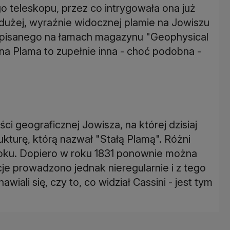
 teleskopu, przez co intrygowała ona już
dużej, wyraźnie widocznej plamie na Jowiszu
opisanego na łamach magazynu "Geophysical
a Plama to zupełnie inna - choć podobna -
ci geograficznej Jowisza, na której dzisiaj
kturę, którą nazwał "Stałą Plamą". Różni
roku. Dopiero w roku 1831 ponownie można
je prowadzono jednak nieregularnie i z tego
ali się, czy to, co widział Cassini - jest tym