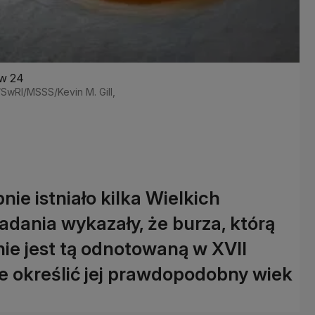
ów 24
/SwRI/MSSS/Kevin M. Gill,
ie istniało kilka Wielkich
dania wykazały, że burza, którą
e jest tą odnotowaną w XVII
e określić jej prawdopodobny wiek