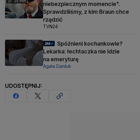
25 min
niebezpiecznym momencie".
Sprawdziliśmy, z kim Braun chce
rządzić
TVN24
Spóźnieni kochankowie?
Lekarka: łechtaczka nie idzie
na emeryturę
Agata Daniluk
UDOSTĘPNIJ: