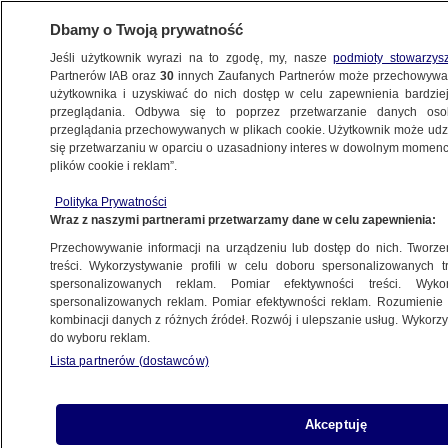
Dbamy o Twoją prywatność
Jeśli użytkownik wyrazi na to zgodę, my, nasze
podmioty stowarzys
Partnerów IAB oraz
30
innych Zaufanych Partnerów może przechowywa
BIZNES
użytkownika i uzyskiwać do nich dostęp w celu zapewnienia bardzi
przeglądania. Odbywa się to poprzez przetwarzanie danych os
przeglądania przechowywanych w plikach cookie. Użytkownik może udzie
ZE ŚWIATA
się przetwarzaniu w oparciu o uzasadniony interes w dowolnym momencie
plików cookie i reklam”.
Brexitowe negocjacje przechodzą
Polityka Prywatności
do drugiej fazy. Tusk: pomogła jedność
Wraz z naszymi partnerami przetwarzamy dane w celu zapewnienia:
i ciężka praca
Przechowywanie informacji na urządzeniu lub dostęp do nich. Tworzeni
treści. Wykorzystywanie profili w celu doboru spersonalizowanych tr
15.12.2017, 14:51
spersonalizowanych reklam. Pomiar efektywności treści. Wyko
spersonalizowanych reklam. Pomiar efektywności reklam. Rozumienie o
kombinacji danych z różnych źródeł. Rozwój i ulepszanie usług. Wykor
Udostępnij
do wyboru reklam.
Lista partnerów (dostawców)
Akceptuję