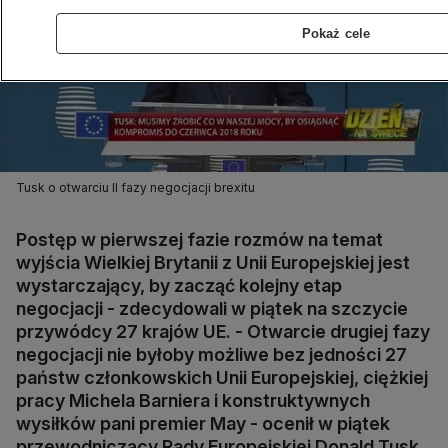
Pokaż cele
Tusk o otwarciu II fazy negocjacji brexitu
Postęp w pierwszej fazie rozmów na temat
wyjścia Wielkiej Brytanii z Unii Europejskiej jest
wystarczający, by zacząć kolejny etap
negocjacji - zdecydowali w piątek na szczycie
przywódcy 27 krajów UE. - Otwarcie drugiej fazy
negocjacji nie byłoby możliwe bez jedności 27
państw członkowskich Unii Europejskiej, ciężkiej
pracy Michela Barniera i konstruktywnych
wysiłków pani premier May - ocenił w piątek
przewodniczący Rady Europejskiej Donald Tusk.