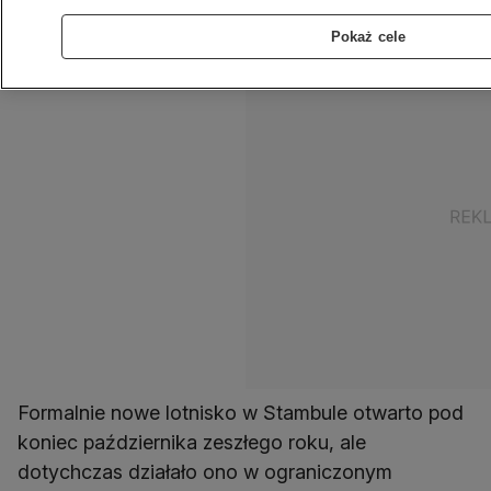
zrealizowana w niespełna dobę.
Pokaż cele
Formalnie nowe lotnisko w Stambule otwarto pod
koniec października zeszłego roku, ale
dotychczas działało ono w ograniczonym