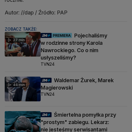
Autor: //dap / Źródło: PAP
ZOBACZ TAKŻE:
Pojechaliśmy
PREMIERA
27 min
w rodzinne strony Karola
Nawrockiego. Co o nim
usłyszeliśmy?
TVN24
Waldemar Żurek, Marek
44 min
Magierowski
TVN24
Śmiertelna pomyłka przy
"prostym" zabiegu. Lekarz:
nie jesteśmy serwisantami