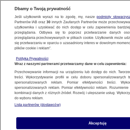
Dbamy o Twoją prywatność
Jeśli użytkownik wyrazi na to zgodę, my, nasze
podmioty stowarzys
Partnerów IAB oraz
30
innych Zaufanych Partnerów może przechowywa
BIZNES
użytkownika i uzyskiwać do nich dostęp w celu zapewnienia bardzi
przeglądania. Odbywa się to poprzez przetwarzanie danych os
przeglądania przechowywanych w plikach cookie. Użytkownik może udzie
ZE ŚWIATA
się przetwarzaniu w oparciu o uzasadniony interes w dowolnym momencie
plików cookie i reklam”.
Nowe megalotnisko rusza pełną parą.
Polityka Prywatności
Bezprecedensowa przeprowadzka
Wraz z naszymi partnerami przetwarzamy dane w celu zapewnienia:
Przechowywanie informacji na urządzeniu lub dostęp do nich. Tworzeni
7.04.2019, 09:52
treści. Wykorzystywanie profili w celu doboru spersonalizowanych tr
spersonalizowanych reklam. Pomiar efektywności treści. Wyko
spersonalizowanych reklam. Pomiar efektywności reklam. Rozumienie o
Udostępnij
kombinacji danych z różnych źródeł. Rozwój i ulepszanie usług. Wykor
do wyboru reklam.
Wybudowane kosztem około 8 miliardów
Lista partnerów (dostawców)
dolarów nowe lotnisko w Stambule oficjalnie
przejęło w sobotę po południu rolę głównego
portu lotniczego Turcji. Przeprowadzka z
Akceptuję
zamykanego lotniska Ataturka została