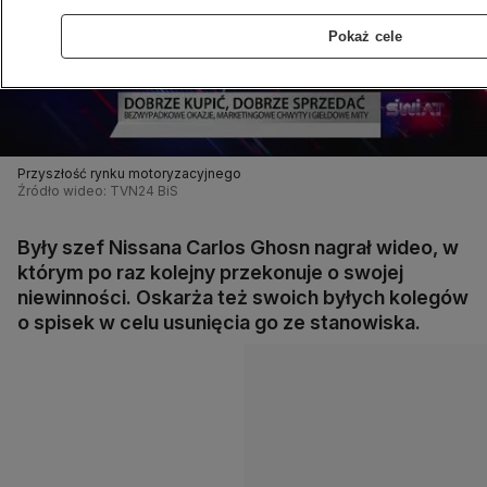
Pokaż cele
Przyszłość rynku motoryzacyjnego
Źródło wideo: TVN24 BiS
Były szef Nissana Carlos Ghosn nagrał wideo, w
którym po raz kolejny przekonuje o swojej
niewinności. Oskarża też swoich byłych kolegów
o spisek w celu usunięcia go ze stanowiska.