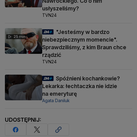
Nawrockiego. Co o nim
usłyszeliśmy?
TVN24
"Jesteśmy w bardzo
25 min
niebezpiecznym momencie".
Sprawdziliśmy, z kim Braun chce
rządzić
TVN24
Spóźnieni kochankowie?
Lekarka: łechtaczka nie idzie
na emeryturę
Agata Daniluk
UDOSTĘPNIJ: