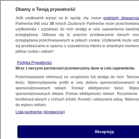
Dbamy o Twoją prywatność
Jeśli użytkownik wyrazi na to zgodę, my, nasze
podmioty stowarzys
Partnerów IAB oraz
30
innych Zaufanych Partnerów może przechowywa
BIZNES
użytkownika i uzyskiwać do nich dostęp w celu zapewnienia bardzi
przeglądania. Odbywa się to poprzez przetwarzanie danych os
przeglądania przechowywanych w plikach cookie. Użytkownik może udzie
ZE ŚWIATA
się przetwarzaniu w oparciu o uzasadniony interes w dowolnym momencie
plików cookie i reklam”.
Aresztowany prezes giganta: wbito mi nóż
Polityka Prywatności
w plecy, to spisek
Wraz z naszymi partnerami przetwarzamy dane w celu zapewnienia:
Przechowywanie informacji na urządzeniu lub dostęp do nich. Tworzeni
10.04.2019, 08:51
treści. Wykorzystywanie profili w celu doboru spersonalizowanych tr
spersonalizowanych reklam. Pomiar efektywności treści. Wyko
spersonalizowanych reklam. Pomiar efektywności reklam. Rozumienie o
Udostępnij
kombinacji danych z różnych źródeł. Rozwój i ulepszanie usług. Wykor
do wyboru reklam.
Lista partnerów (dostawców)
Akceptuję