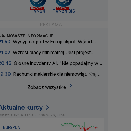
NA ŻYWO
NA ŻYWO
TVN24
TVN24 BiS
NAJNOWSZE INFORMACJE:
21:50
Wysyp nagród w Eurojackpot. Wśród
wygranych Polak
21:07
Wzrost płacy minimalnej. Jest projekt
rządu
20:43
Głośne incydenty AI. "Nie popadajmy w
panikę"
19:39
Rachunki maklerskie dla niemowląt. Kraj
myśli pokoleniowo
Zobacz wszystkie
Aktualne kursy
statnia aktualizacja: 07.08.2026, 21:58
EUR/PLN