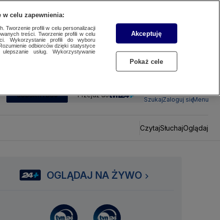
 w celu zapewnienia:
 Tworzenie profili w celu personalizacji
Akceptuję
wanych treści. Tworzenie profili w celu
ci. Wykorzystanie profili do wyboru
Rozumienie odbiorców dzięki statystyce
ulepszanie usług. Wykorzystywanie
Pokaż cele
SUBSKRYBUJ
Przejdź do
Szukaj
Zaloguj się
Menu
Czytaj
Słuchaj
Oglądaj
OGLĄDAJ NA ŻYWO