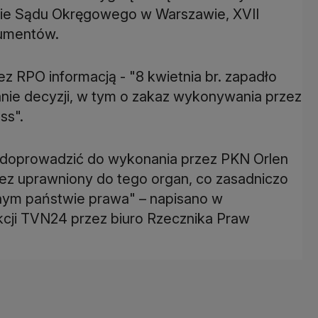
acie Sądu Okręgowego w Warszawie, XVII
sumentów.
z RPO informacją - "8 kwietnia br. zapadło
nie decyzji, w tym o zakaz wykonywania przez
ss".
doprowadzić do wykonania przez PKN Orlen
zez uprawniony do tego organ, co zasadniczo
nym państwie prawa" – napisano w
akcji TVN24 przez biuro Rzecznika Praw