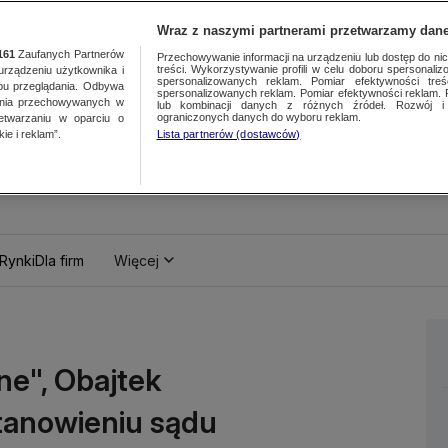
Wraz z naszymi partnerami przetwarzamy dane
161
Zaufanych Partnerów
Przechowywanie informacji na urządzeniu lub dostęp do nich.
treści. Wykorzystywanie profili w celu doboru spersonalizo
ządzeniu użytkownika i
spersonalizowanych reklam. Pomiar efektywności treś
bu przeglądania. Odbywa
spersonalizowanych reklam. Pomiar efektywności reklam. 
ania przechowywanych w
lub kombinacji danych z różnych źródeł. Rozwój i 
ograniczonych danych do wyboru reklam.
zetwarzaniu w oparciu o
ie i reklam”.
Lista partnerów (dostawców)
Rynki
Dla firm
Więcej
ne", Obajtek
anowieniu sądu