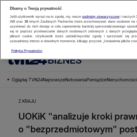
Dbamy o Twoją prywatność
Jeśli użytkownik wyrazi na to zgodę, my, nasze
podmioty stowarzyszone
i naszych
IAB oraz
30
innych Zaufanych Partnerów może przechowywać dane osobowe na ur
uzyskiwać do nich dostęp w celu zapewnienia bardziej spersonalizowanego sposo
się to poprzez przetwarzanie danych osobowych zebranych z danych przegląd
plikach cookie. Użytkownik może udzielić/wycofać zgodę i sprzeciwić się pr
uzasadniony interes w dowolnym momencie, klikając przycisk „Ustawienia plików cook
Polityka Prywatności
BIZNES
Oglądaj TVN24
Najnowsze
Notowania
Pieniądze
Nieruchomości
Z KRAJU
UOKiK "analizuje kroki praw
o "bezprzedmiotowym" post