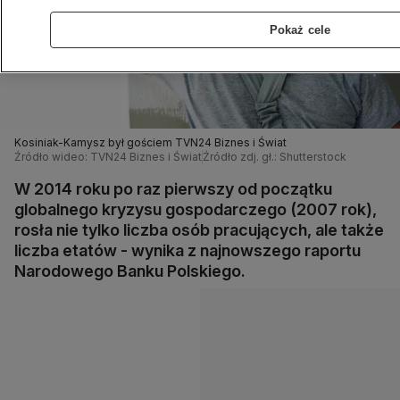
Pokaż cele
Kosiniak-Kamysz był gościem TVN24 Biznes i Świat
Źródło wideo: TVN24 Biznes i Świat
Źródło zdj. gł.: Shutterstock
W 2014 roku po raz pierwszy od początku
globalnego kryzysu gospodarczego (2007 rok),
rosła nie tylko liczba osób pracujących, ale także
liczba etatów - wynika z najnowszego raportu
Narodowego Banku Polskiego.