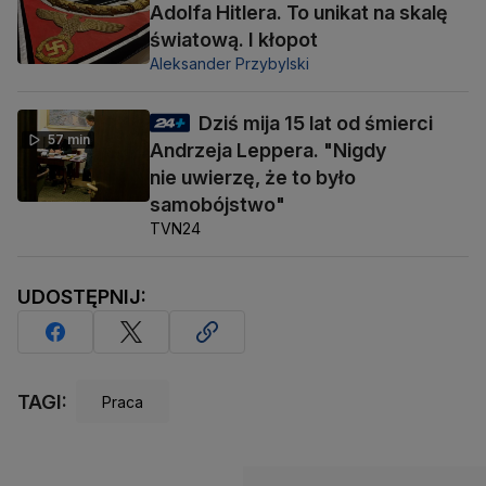
Adolfa Hitlera. To unikat na skalę
światową. I kłopot
Aleksander Przybylski
Dziś mija 15 lat od śmierci
57 min
Andrzeja Leppera. "Nigdy
nie uwierzę, że to było
samobójstwo"
TVN24
UDOSTĘPNIJ:
TAGI:
Praca