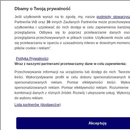
Dbamy o Twoją prywatność
Jeśli użytkownik wyrazi na to zgodę, my, nasze
podmioty stowarzys
Partnerów IAB oraz
30
innych Zaufanych Partnerów może przechowywa
BIZNES
użytkownika i uzyskiwać do nich dostęp w celu zapewnienia bardzi
przeglądania. Odbywa się to poprzez przetwarzanie danych os
przeglądania przechowywanych w plikach cookie. Użytkownik może udzie
Z KRAJU
się przetwarzaniu w oparciu o uzasadniony interes w dowolnym momencie
plików cookie i reklam”.
Tak dobrej sytuacji na rynku pracy nie było
Polityka Prywatności
od lat. Ale do Zachodu nam daleko
Wraz z naszymi partnerami przetwarzamy dane w celu zapewnienia:
Przechowywanie informacji na urządzeniu lub dostęp do nich. Tworzeni
21.10.2015, 12:47
treści. Wykorzystywanie profili w celu doboru spersonalizowanych tr
spersonalizowanych reklam. Pomiar efektywności treści. Wyko
spersonalizowanych reklam. Pomiar efektywności reklam. Rozumienie o
Udostępnij
kombinacji danych z różnych źródeł. Rozwój i ulepszanie usług. Wykor
do wyboru reklam.
Lista partnerów (dostawców)
Akceptuję