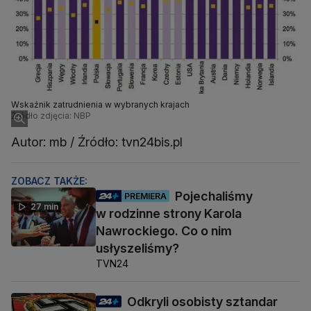
Wskaźnik zatrudnienia w wybranych krajach
Źródło zdjęcia: NBP
Autor: mb / Źródło: tvn24bis.pl
ZOBACZ TAKŻE:
Pojechaliśmy
PREMIERA
27 min
w rodzinne strony Karola
Nawrockiego. Co o nim
usłyszeliśmy?
TVN24
Odkryli osobisty sztandar