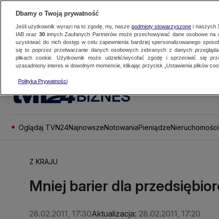
Dbamy o Twoją prywatność
Jeśli użytkownik wyrazi na to zgodę, my, nasze
podmioty stowarzyszone
i naszych
IAB oraz
30
innych Zaufanych Partnerów może przechowywać dane osobowe na ur
uzyskiwać do nich dostęp w celu zapewnienia bardziej spersonalizowanego sposo
się to poprzez przetwarzanie danych osobowych zebranych z danych przegląd
plikach cookie. Użytkownik może udzielić/wycofać zgodę i sprzeciwić się pr
uzasadniony interes w dowolnym momencie, klikając przycisk „Ustawienia plików cook
Polityka Prywatności
BIZNES
Oglądaj TVN24
Najnowsze
Notowania
Pieniądze
Nieruchomości
Z KRAJU
Mniej barier dla przedsiębio
28.02.2011, 17:30
Aktualizacja:
28.02.2011, 17:20