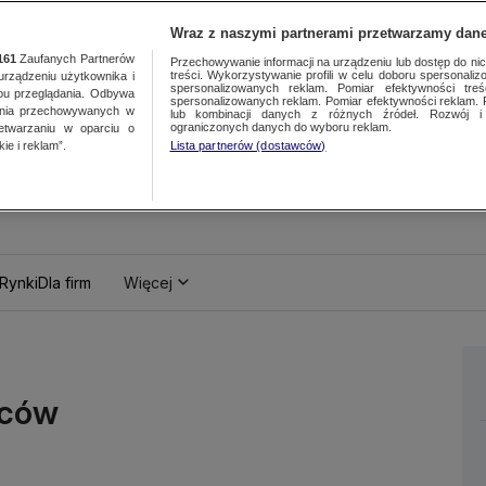
Wraz z naszymi partnerami przetwarzamy dane
161
Zaufanych Partnerów
Przechowywanie informacji na urządzeniu lub dostęp do nich.
treści. Wykorzystywanie profili w celu doboru spersonalizo
ządzeniu użytkownika i
spersonalizowanych reklam. Pomiar efektywności treś
bu przeglądania. Odbywa
spersonalizowanych reklam. Pomiar efektywności reklam. 
ania przechowywanych w
lub kombinacji danych z różnych źródeł. Rozwój i 
ograniczonych danych do wyboru reklam.
zetwarzaniu w oparciu o
ie i reklam”.
Lista partnerów (dostawców)
Rynki
Dla firm
Więcej
rców