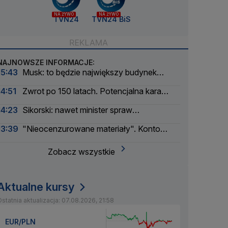
NA ŻYWO
NA ŻYWO
TVN24
TVN24 BiS
NAJNOWSZE INFORMACJE:
15:43
Musk: to będzie największy budynek
świata
14:51
Zwrot po 150 latach. Potencjalna kara
liczona w dziesiątkach tysięcy
14:23
Sikorski: nawet minister spraw
zagranicznych korzysta
13:39
"Nieocenzurowane materiały". Konto
świstaków na OnlyFans
Zobacz wszystkie
Aktualne kursy
statnia aktualizacja: 07.08.2026, 21:58
EUR/PLN