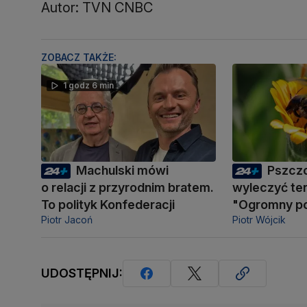
Autor: TVN CNBC
ZOBACZ TAKŻE:
1 godz 6 min
Machulski mówi
Pszcz
o relacji z przyrodnim bratem.
wyleczyć te
To polityk Konfederacji
"Ogromny po
Piotr Jacoń
Piotr Wójcik
UDOSTĘPNIJ: