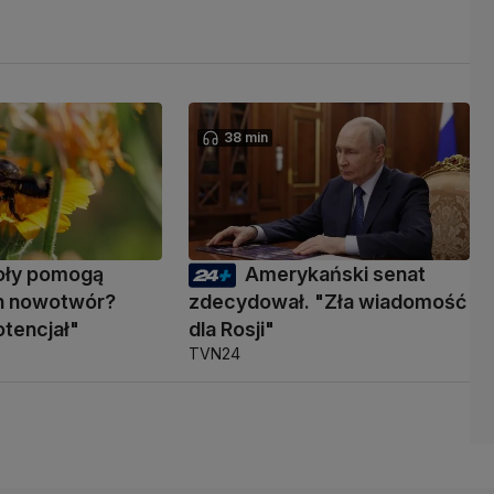
38 min
oły pomogą
Amerykański senat
n nowotwór?
zdecydował. "Zła wiadomość
tencjał"
dla Rosji"
TVN24