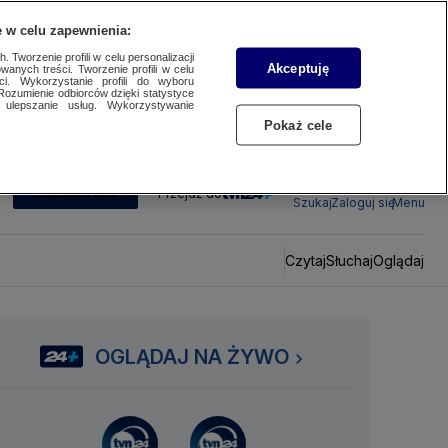
 w celu zapewnienia:
 Tworzenie profili w celu personalizacji
Akceptuję
wanych treści. Tworzenie profili w celu
ci. Wykorzystanie profili do wyboru
Rozumienie odbiorców dzięki statystyce
ulepszanie usług. Wykorzystywanie
Pokaż cele
SUBSKRYBUJ
Przejdź do
Szukaj
Zaloguj się
Menu
Czytaj
Słuchaj
Oglądaj
OGLĄDAJ NA ŻYWO