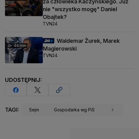
za człowieka Kaczyńskiego. Już
nie "wszystko mogę" Daniel
Obajtek?
TVN24
Waldemar Żurek, Marek
44 min
Magierowski
TVN24
UDOSTĘPNIJ:
TAGI:
Sejm
Gospodarka wg PiS