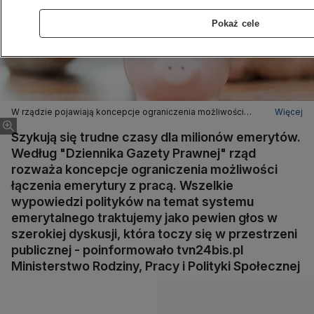
Pokaż cele
W rządzie pojawiają koncepcje ograniczenia możliwości
Więcej
łączenia emerytur z pracy
Szykują się trudne czasy dla milionów emerytów.
Według "Dziennika Gazety Prawnej" rząd
rozważa koncepcje ograniczenia możliwości
łączenia emerytury z pracą. Wszelkie
wypowiedzi polityków na temat systemu
emerytalnego traktujemy jako pewien głos w
szerokiej dyskusji, która toczy się w przestrzeni
publicznej - poinformowało tvn24bis.pl
Ministerstwo Rodziny, Pracy i Polityki Społecznej