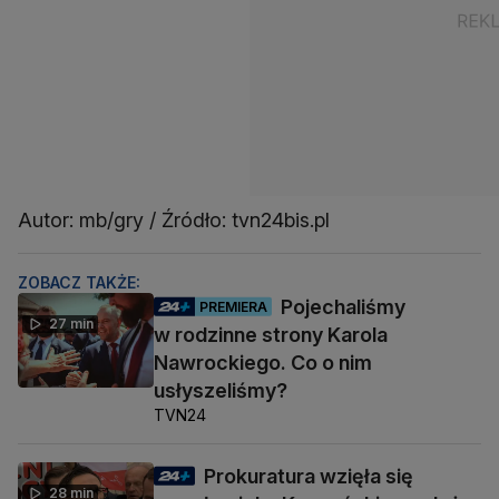
Autor: mb/gry / Źródło: tvn24bis.pl
ZOBACZ TAKŻE:
Pojechaliśmy
PREMIERA
27 min
w rodzinne strony Karola
Nawrockiego. Co o nim
usłyszeliśmy?
TVN24
Prokuratura wzięła się
28 min