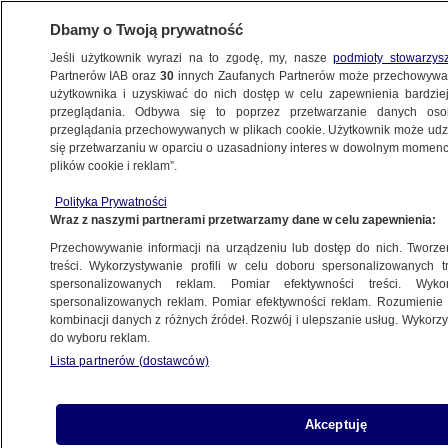
Dbamy o Twoją prywatność
Jeśli użytkownik wyrazi na to zgodę, my, nasze
podmioty stowarzys
Partnerów IAB oraz
30
innych Zaufanych Partnerów może przechowywa
BIZNES
użytkownika i uzyskiwać do nich dostęp w celu zapewnienia bardzi
przeglądania. Odbywa się to poprzez przetwarzanie danych os
przeglądania przechowywanych w plikach cookie. Użytkownik może udzie
Z KRAJU
się przetwarzaniu w oparciu o uzasadniony interes w dowolnym momencie
plików cookie i reklam”.
Przegląd prasy. PiS zabroni dorabiać
Polityka Prywatności
do emerytury? Na biurku dwa rozwiązania
Wraz z naszymi partnerami przetwarzamy dane w celu zapewnienia:
Przechowywanie informacji na urządzeniu lub dostęp do nich. Tworzeni
17.12.2015, 11:51
treści. Wykorzystywanie profili w celu doboru spersonalizowanych tr
spersonalizowanych reklam. Pomiar efektywności treści. Wyko
spersonalizowanych reklam. Pomiar efektywności reklam. Rozumienie o
Udostępnij
kombinacji danych z różnych źródeł. Rozwój i ulepszanie usług. Wykor
do wyboru reklam.
Lista partnerów (dostawców)
Akceptuję