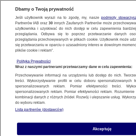
Dbamy o Twoją prywatność
Jeśli użytkownik wyrazi na to zgodę, my, nasze
podmioty stowarzys
Partnerów IAB oraz
30
innych Zaufanych Partnerów może przechowywa
BIZNES
użytkownika i uzyskiwać do nich dostęp w celu zapewnienia bardzi
przeglądania. Odbywa się to poprzez przetwarzanie danych os
przeglądania przechowywanych w plikach cookie. Użytkownik może udzie
RYNKI
się przetwarzaniu w oparciu o uzasadniony interes w dowolnym momencie
plików cookie i reklam”.
Stracił kilka miliardów dolarów jednego
Polityka Prywatności
dnia. Zły początek roku dla legendy Wall
Wraz z naszymi partnerami przetwarzamy dane w celu zapewnienia:
Street
Przechowywanie informacji na urządzeniu lub dostęp do nich. Tworzeni
treści. Wykorzystywanie profili w celu doboru spersonalizowanych tr
4.01.2019, 14:43
spersonalizowanych reklam. Pomiar efektywności treści. Wyko
spersonalizowanych reklam. Pomiar efektywności reklam. Rozumienie o
kombinacji danych z różnych źródeł. Rozwój i ulepszanie usług. Wykor
Udostępnij
do wyboru reklam.
Lista partnerów (dostawców)
Akceptuję