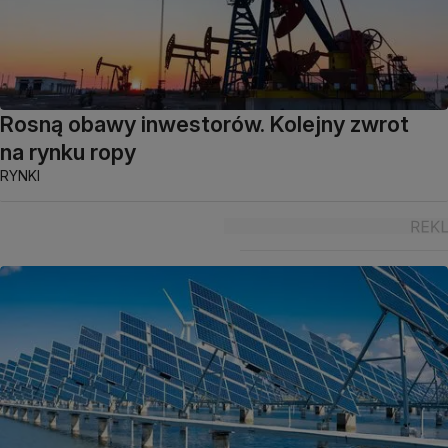
Rosną obawy inwestorów. Kolejny zwrot
na rynku ropy
RYNKI