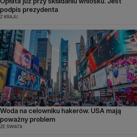
Opłata już przy składaniu wniosku. Jest
podpis prezydenta
Z KRAJU
Woda na celowniku hakerów. USA mają
poważny problem
ZE ŚWIATA