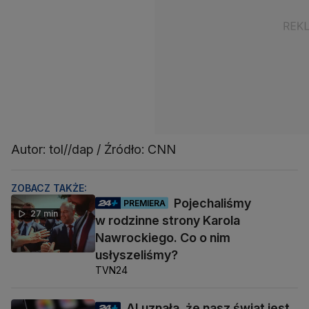
Autor: tol//dap / Źródło: CNN
ZOBACZ TAKŻE:
Pojechaliśmy
PREMIERA
27 min
w rodzinne strony Karola
Nawrockiego. Co o nim
usłyszeliśmy?
TVN24
AI uznała, że nasz świat jest