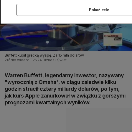
Pokaż cele
Buffett kupił grecką wyspę. Za 15 mln dolarów
Źródło wideo: TVN24 Biznes i Świat
Warren Buffett, legendarny inwestor, nazywany
"wyrocznią z Omaha", w ciągu zaledwie kilku
godzin stracił cztery miliardy dolarów, po tym,
jak kurs Apple zanurkował w związku z gorszymi
prognozami kwartalnych wyników.