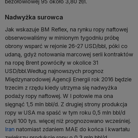
bezołowiowej 95 około 3,80 zł/l.
Nadwyżka surowca
Jak wskazuje BM Reflex, na rynku ropy naftowej
obserwowaliśmy w minionym tygodniu próbę
obrony wsparć w rejonie 26-27 USD/bbl, póki co
udaną, gdyż notowania marcowej serii kontraktów
na ropę Brent powróciły w okolice 31
USD/bbl.Według najnowszych prognoz
Międzynarodowej Agencji Energii rok 2016 będzie
trzecim z rzędu kiedy utrzyma się nadwyżka
podaży ropy naftowej. W I połowie ma ona
sięgnąć 1,5 mln bbl/d. Z drugiej strony produkcja
ropy w USA ma spaść w tym roku 0,5 mln bbl/d
czyli 100 tys. więcej niż prognozowano wcześniej.
Iran
natomiast zdaniem MAE do końca I kwartału
zwiększy produkcję ropy o 0,3 mln bbl/d.