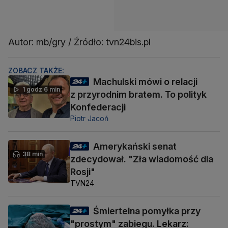
Autor: mb/gry / Źródło: tvn24bis.pl
ZOBACZ TAKŻE:
Machulski mówi o relacji
1 godz 6 min
z przyrodnim bratem. To polityk
Konfederacji
Piotr Jacoń
Amerykański senat
38 min
zdecydował. "Zła wiadomość dla
Rosji"
TVN24
Śmiertelna pomyłka przy
"prostym" zabiegu. Lekarz: