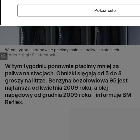
Pokaż cele
W tym tygodniu ponownie płacimy mniej za paliwa na stacjach
Źródło zdj. gł.: Shutterstock
W tym tygodniu ponownie płacimy mniej za
paliwa na stacjach. Obniżki sięgają od 5 do 8
groszy na litrze. Benzyna bezołowiowa 95 jest
najtańsza od kwietnia 2009 roku, a olej
napędowy od grudnia 2009 roku - informuje BM
Reflex.