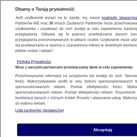
Dbamy o Twoją prywatność
Jeśli użytkownik wyrazi na to zgodę, my, nasze
podmioty stowarzys
Partnerów IAB oraz
30
innych Zaufanych Partnerów może przechowywa
BIZNES
użytkownika i uzyskiwać do nich dostęp w celu zapewnienia bardzi
przeglądania. Odbywa się to poprzez przetwarzanie danych os
przeglądania przechowywanych w plikach cookie. Użytkownik może udzie
RYNKI
się przetwarzaniu w oparciu o uzasadniony interes w dowolnym momencie
plików cookie i reklam”.
Ceny na stacjach paliw spadają. A będzie
Polityka Prywatności
jeszcze taniej
Wraz z naszymi partnerami przetwarzamy dane w celu zapewnienia:
Przechowywanie informacji na urządzeniu lub dostęp do nich. Tworzeni
22.01.2016, 12:59
treści. Wykorzystywanie profili w celu doboru spersonalizowanych tr
spersonalizowanych reklam. Pomiar efektywności treści. Wyko
spersonalizowanych reklam. Pomiar efektywności reklam. Rozumienie o
Udostępnij
kombinacji danych z różnych źródeł. Rozwój i ulepszanie usług. Wykor
do wyboru reklam.
Lista partnerów (dostawców)
Akceptuję