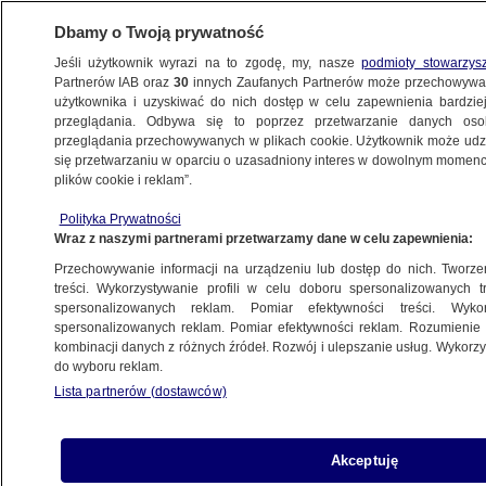
Dbamy o Twoją prywatność
Jeśli użytkownik wyrazi na to zgodę, my, nasze
podmioty stowarzys
Partnerów IAB oraz
30
innych Zaufanych Partnerów może przechowywa
BIZNES
użytkownika i uzyskiwać do nich dostęp w celu zapewnienia bardzi
przeglądania. Odbywa się to poprzez przetwarzanie danych os
przeglądania przechowywanych w plikach cookie. Użytkownik może udzie
PIENIĄDZE
się przetwarzaniu w oparciu o uzasadniony interes w dowolnym momencie
plików cookie i reklam”.
Wiemy, ile w nowej pracy zarobi Sławomir
Polityka Prywatności
Nowak. "To może szokować"
Wraz z naszymi partnerami przetwarzamy dane w celu zapewnienia:
Przechowywanie informacji na urządzeniu lub dostęp do nich. Tworzeni
25.10.2016, 11:35
treści. Wykorzystywanie profili w celu doboru spersonalizowanych tr
spersonalizowanych reklam. Pomiar efektywności treści. Wyko
spersonalizowanych reklam. Pomiar efektywności reklam. Rozumienie o
Udostępnij
kombinacji danych z różnych źródeł. Rozwój i ulepszanie usług. Wykor
do wyboru reklam.
Lista partnerów (dostawców)
Akceptuję