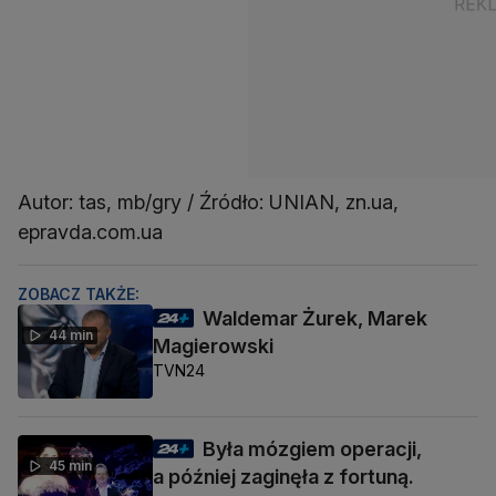
Autor: tas, mb/gry / Źródło: UNIAN, zn.ua,
epravda.com.ua
ZOBACZ TAKŻE:
Waldemar Żurek, Marek
44 min
Magierowski
TVN24
Była mózgiem operacji,
45 min
a później zaginęła z fortuną.