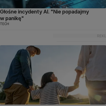
Głośne incydenty AI. "Nie popadajmy
w panikę"
TECH