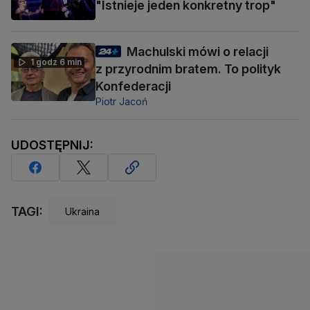
"Istnieje jeden konkretny trop"
Machulski mówi o relacji
1 godz 6 min
z przyrodnim bratem. To polityk
Konfederacji
Piotr Jacoń
UDOSTĘPNIJ:
TAGI:
Ukraina