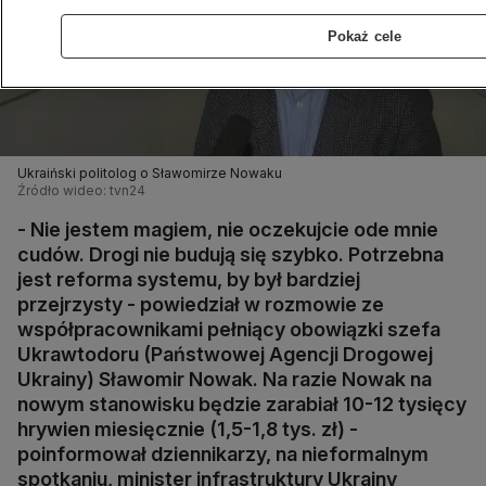
Pokaż cele
Ukraiński politolog o Sławomirze Nowaku
Źródło wideo: tvn24
- Nie jestem magiem, nie oczekujcie ode mnie
cudów. Drogi nie budują się szybko. Potrzebna
jest reforma systemu, by był bardziej
przejrzysty - powiedział w rozmowie ze
współpracownikami pełniący obowiązki szefa
Ukrawtodoru (Państwowej Agencji Drogowej
Ukrainy) Sławomir Nowak. Na razie Nowak na
nowym stanowisku będzie zarabiał 10-12 tysięcy
hrywien miesięcznie (1,5-1,8 tys. zł) -
poinformował dziennikarzy, na nieformalnym
spotkaniu, minister infrastruktury Ukrainy