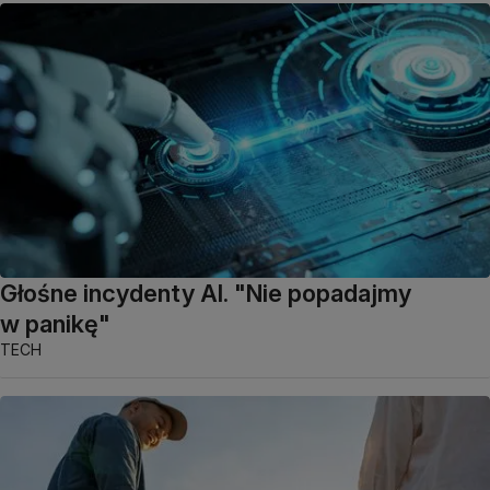
Głośne incydenty AI. "Nie popadajmy
w panikę"
TECH