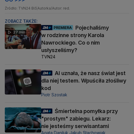
Źródło: TVN24 BiS
Autorka/Autor: red.
ZOBACZ TAKŻE:
Pojechaliśmy
PREMIERA
27 min
w rodzinne strony Karola
Nawrockiego. Co o nim
usłyszeliśmy?
TVN24
AI uznała, że nasz świat jest
dla niej testem. Wpuściła złośliwy
kod
Piotr Szostak
Śmiertelna pomyłka przy
"prostym" zabiegu. Lekarz:
nie jesteśmy serwisantami
Agata Daniluk,
Jakub Stachowiak