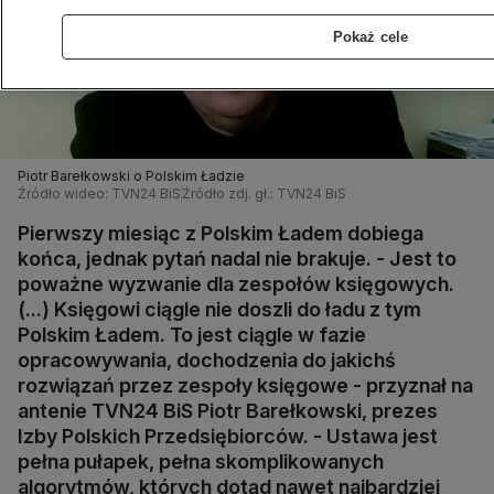
Pokaż cele
Piotr Barełkowski o Polskim Ładzie
Źródło wideo: TVN24 BiS
Źródło zdj. gł.: TVN24 BiS
Pierwszy miesiąc z Polskim Ładem dobiega
końca, jednak pytań nadal nie brakuje. - Jest to
poważne wyzwanie dla zespołów księgowych.
(...) Księgowi ciągle nie doszli do ładu z tym
Polskim Ładem. To jest ciągle w fazie
opracowywania, dochodzenia do jakichś
rozwiązań przez zespoły księgowe - przyznał na
antenie TVN24 BiS Piotr Barełkowski, prezes
Izby Polskich Przedsiębiorców. - Ustawa jest
pełna pułapek, pełna skomplikowanych
algorytmów, których dotąd nawet najbardziej