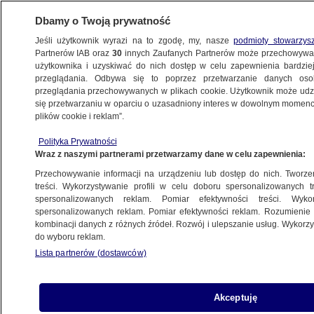
Dbamy o Twoją prywatność
Jeśli użytkownik wyrazi na to zgodę, my, nasze
podmioty stowarzys
Partnerów IAB oraz
30
innych Zaufanych Partnerów może przechowywa
BIZNES
użytkownika i uzyskiwać do nich dostęp w celu zapewnienia bardzi
przeglądania. Odbywa się to poprzez przetwarzanie danych os
przeglądania przechowywanych w plikach cookie. Użytkownik może udzie
PIENIĄDZE
się przetwarzaniu w oparciu o uzasadniony interes w dowolnym momencie
plików cookie i reklam”.
Zmiany podatkowe w ramach Polskiego
Polityka Prywatności
Ładu. "Ustawa jest pełna pułapek"
Wraz z naszymi partnerami przetwarzamy dane w celu zapewnienia:
Przechowywanie informacji na urządzeniu lub dostęp do nich. Tworzeni
28.01.2022, 17:27
treści. Wykorzystywanie profili w celu doboru spersonalizowanych tr
spersonalizowanych reklam. Pomiar efektywności treści. Wyko
spersonalizowanych reklam. Pomiar efektywności reklam. Rozumienie o
Udostępnij
kombinacji danych z różnych źródeł. Rozwój i ulepszanie usług. Wykor
do wyboru reklam.
Lista partnerów (dostawców)
Akceptuję