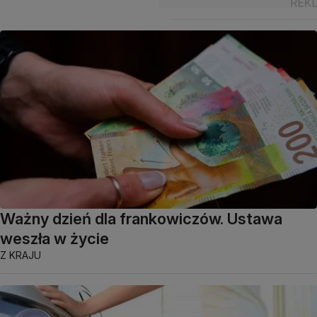
Ważny dzień dla frankowiczów. Ustawa
weszła w życie
Z KRAJU