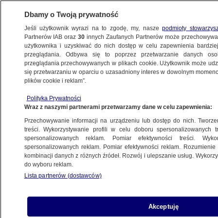
Dbamy o Twoją prywatność
Jeśli użytkownik wyrazi na to zgodę, my, nasze
podmioty stowarzys
Partnerów IAB oraz
30
innych Zaufanych Partnerów może przechowywa
BIZNES
użytkownika i uzyskiwać do nich dostęp w celu zapewnienia bardzi
przeglądania. Odbywa się to poprzez przetwarzanie danych os
przeglądania przechowywanych w plikach cookie. Użytkownik może udzie
PIENIĄDZE
się przetwarzaniu w oparciu o uzasadniony interes w dowolnym momencie
plików cookie i reklam”.
Kiedy pierwsze wypłaty dodatku
Polityka Prywatności
węglowego? Rzecznik ministerstwa
Wraz z naszymi partnerami przetwarzamy dane w celu zapewnienia:
odpowiada
Przechowywanie informacji na urządzeniu lub dostęp do nich. Tworzeni
treści. Wykorzystywanie profili w celu doboru spersonalizowanych tr
16.09.2022, 14:31
spersonalizowanych reklam. Pomiar efektywności treści. Wyko
spersonalizowanych reklam. Pomiar efektywności reklam. Rozumienie o
kombinacji danych z różnych źródeł. Rozwój i ulepszanie usług. Wykor
Udostępnij
do wyboru reklam.
Lista partnerów (dostawców)
Akceptuję