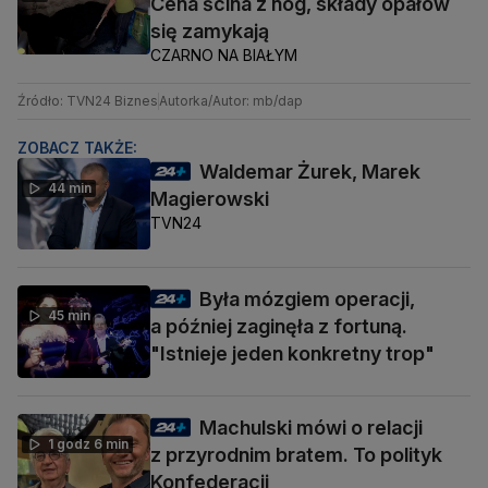
Cena ścina z nóg, składy opałów
się zamykają
CZARNO NA BIAŁYM
Źródło: TVN24 Biznes
Autorka/Autor: mb/dap
ZOBACZ TAKŻE:
Waldemar Żurek, Marek
44 min
Magierowski
TVN24
Była mózgiem operacji,
45 min
a później zaginęła z fortuną.
"Istnieje jeden konkretny trop"
Machulski mówi o relacji
1 godz 6 min
z przyrodnim bratem. To polityk
Konfederacji