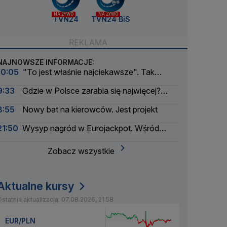
NA ŻYWO
NA ŻYWO
TVN24
TVN24 BiS
NAJNOWSZE INFORMACJE:
10:05
"To jest właśnie najciekawsze". Tak
wyglądał bunt modeli AI
9:33
Gdzie w Polsce zarabia się najwięcej?
Mała gmina zaskakuje
8:55
Nowy bat na kierowców. Jest projekt
21:50
Wysyp nagród w Eurojackpot. Wśród
wygranych Polak
Zobacz wszystkie
Aktualne kursy
statnia aktualizacja: 07.08.2026, 21:58
EUR/PLN