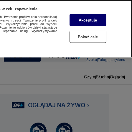
 w celu zapewnienia:
 Tworzenie profili w celu personalizacji
Akceptuję
wanych treści. Tworzenie profili w celu
ci. Wykorzystanie profili do wyboru
Rozumienie odbiorców dzięki statystyce
ulepszanie usług. Wykorzystywanie
Pokaż cele
SUBSKRYBUJ
Przejdź do
Szukaj
Zaloguj się
Menu
Czytaj
Słuchaj
Oglądaj
OGLĄDAJ NA ŻYWO