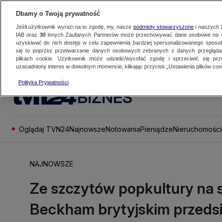
Dbamy o Twoją prywatność
Jeśli użytkownik wyrazi na to zgodę, my, nasze
podmioty stowarzyszone
i naszych
IAB oraz
30
innych Zaufanych Partnerów może przechowywać dane osobowe na ur
uzyskiwać do nich dostęp w celu zapewnienia bardziej spersonalizowanego sposo
się to poprzez przetwarzanie danych osobowych zebranych z danych przegląd
plikach cookie. Użytkownik może udzielić/wycofać zgodę i sprzeciwić się pr
uzasadniony interes w dowolnym momencie, klikając przycisk „Ustawienia plików cook
Polityka Prywatności
BIZNES
Oglądaj TVN24
Najnowsze
Notowania
Pieniądze
Nieruchomości
NAJNOWSZE
Ze szczytów popkultury na s
Beckham brytyjskim przedsi