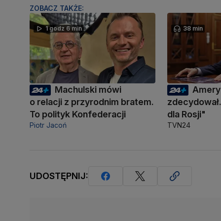
ZOBACZ TAKŻE:
1 godz 6 min
38 min
Machulski mówi
Amery
o relacji z przyrodnim bratem.
zdecydował.
To polityk Konfederacji
dla Rosji"
Piotr Jacoń
TVN24
UDOSTĘPNIJ: