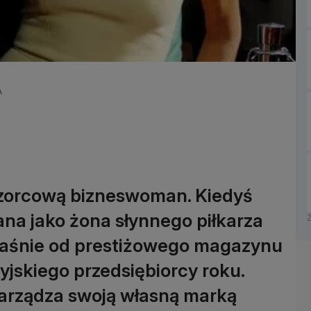
A
wzorcową bizneswoman. Kiedyś
ana jako żona słynnego piłkarza
łaśnie od prestiżowego magazynu
jskiego przedsiębiorcy roku.
zarządza swoją własną marką