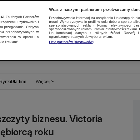
Wraz z naszymi partnerami przetwarzamy dane
161
Zaufanych Partnerów
Przechowywanie informacji na urządzeniu lub dostęp do nich.
treści. Wykorzystywanie profili w celu doboru spersonalizo
ządzeniu użytkownika i
spersonalizowanych reklam. Pomiar efektywności treś
bu przeglądania. Odbywa
spersonalizowanych reklam. Pomiar efektywności reklam. 
ania przechowywanych w
lub kombinacji danych z różnych źródeł. Rozwój i 
ograniczonych danych do wyboru reklam.
zetwarzaniu w oparciu o
ie i reklam”.
Lista partnerów (dostawców)
Rynki
Dla firm
Więcej
zczyty biznesu. Victoria
ębiorcą roku