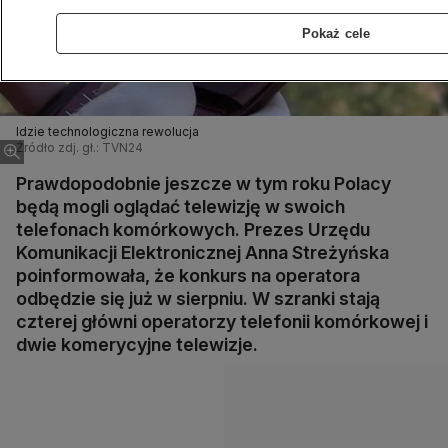
Pokaż cele
Idzie technologiczna rewolucja
Źródło zdj. gł.: TVN24
Prawdopodobnie jeszcze w tym roku Polacy
będą mogli oglądać telewizję w swoich
telefonach komórkowych. Prezes Urzędu
Komunikacji Elektronicznej Anna Streżyńska
poinformowała, że konkurs na operatora
odbędzie się już w sierpniu. W szranki stają
czterej główni operatorzy telefonii komórkowej i
dwie komerycyjne telewizje.