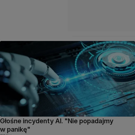
Głośne incydenty AI. "Nie popadajmy
w panikę"