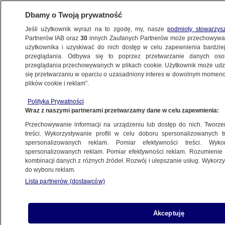
Dbamy o Twoją prywatność
Jeśli użytkownik wyrazi na to zgodę, my, nasze
podmioty stowarzys
Partnerów IAB oraz
30
innych Zaufanych Partnerów może przechowywa
BIZNES
użytkownika i uzyskiwać do nich dostęp w celu zapewnienia bardzi
przeglądania. Odbywa się to poprzez przetwarzanie danych os
przeglądania przechowywanych w plikach cookie. Użytkownik może udzie
NAJNOWSZE
się przetwarzaniu w oparciu o uzasadniony interes w dowolnym momencie
plików cookie i reklam”.
Telewizja w komórce coraz bliżej
Polityka Prywatności
Wraz z naszymi partnerami przetwarzamy dane w celu zapewnienia:
24.07.2008, 14:06
Aktualizacja:
24.07.2008, 15:20
Przechowywanie informacji na urządzeniu lub dostęp do nich. Tworzeni
treści. Wykorzystywanie profili w celu doboru spersonalizowanych tr
Udostępnij
spersonalizowanych reklam. Pomiar efektywności treści. Wyko
spersonalizowanych reklam. Pomiar efektywności reklam. Rozumienie o
kombinacji danych z różnych źródeł. Rozwój i ulepszanie usług. Wykor
do wyboru reklam.
Lista partnerów (dostawców)
Akceptuję