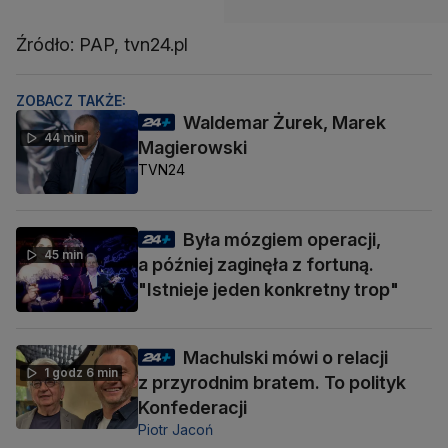
Źródło: PAP, tvn24.pl
ZOBACZ TAKŻE:
Waldemar Żurek, Marek
44 min
Magierowski
TVN24
Była mózgiem operacji,
45 min
a później zaginęła z fortuną.
"Istnieje jeden konkretny trop"
Machulski mówi o relacji
1 godz 6 min
z przyrodnim bratem. To polityk
Konfederacji
Piotr Jacoń