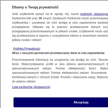
Dbamy o Twoją prywatność
Jeśli użytkownik wyrazi na to zgodę, my, nasze
podmioty stowarzys
Partnerów IAB oraz
30
innych Zaufanych Partnerów może przechowywa
BIZNES
użytkownika i uzyskiwać do nich dostęp w celu zapewnienia bardzi
przeglądania. Odbywa się to poprzez przetwarzanie danych os
przeglądania przechowywanych w plikach cookie. Użytkownik może udzie
NAJNOWSZE
się przetwarzaniu w oparciu o uzasadniony interes w dowolnym momencie
plików cookie i reklam”.
Prodan: Ukraina rozliczy rachunki
Polityka Prywatności
Gazpromu po ustaleniu ceny za gaz
Wraz z naszymi partnerami przetwarzamy dane w celu zapewnienia:
Przechowywanie informacji na urządzeniu lub dostęp do nich. Tworzeni
28.05.2014, 18:44
treści. Wykorzystywanie profili w celu doboru spersonalizowanych tr
spersonalizowanych reklam. Pomiar efektywności treści. Wyko
spersonalizowanych reklam. Pomiar efektywności reklam. Rozumienie o
Udostępnij
kombinacji danych z różnych źródeł. Rozwój i ulepszanie usług. Wykor
do wyboru reklam.
Lista partnerów (dostawców)
Akceptuję