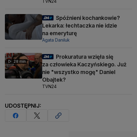
TVN24
Spóźnieni kochankowie?
Lekarka: łechtaczka nie idzie
na emeryturę
Agata Daniluk
Prokuratura wzięła się
28 min
za człowieka Kaczyńskiego. Już
nie "wszystko mogę" Daniel
Obajtek?
TVN24
UDOSTĘPNIJ: