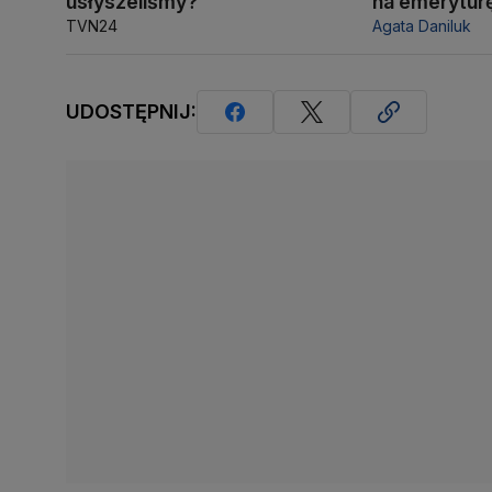
usłyszeliśmy?
na emerytur
TVN24
Agata Daniluk
UDOSTĘPNIJ: