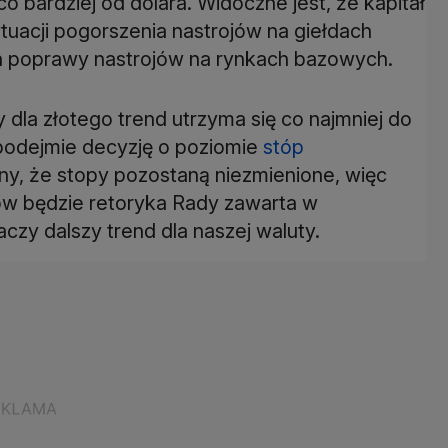
co bardziej od dolara. Widoczne jest, że kapitał
tuacji pogorszenia nastrojów na giełdach
ch poprawy nastrojów na rynkach bazowych.
dla złotego trend utrzyma się co najmniej do
 podejmie decyzję o poziomie
stóp
nany, że stopy pozostaną niezmienione, więc
ów będzie retoryka Rady zawarta w
zy dalszy trend dla naszej waluty.