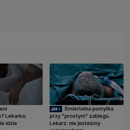
eni
Śmiertelna pomyłka
? Lekarka:
przy "prostym" zabiegu.
ie idzie
Lekarz: nie jesteśmy