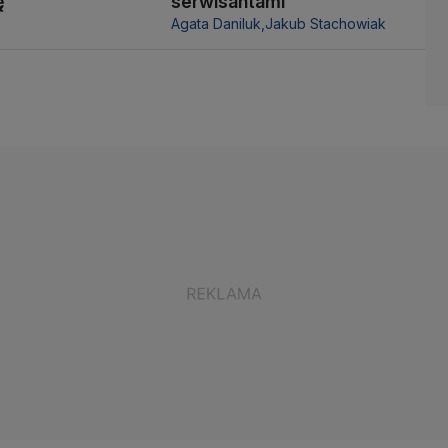
ę
serwisantami
Agata Daniluk,
Jakub Stachowiak