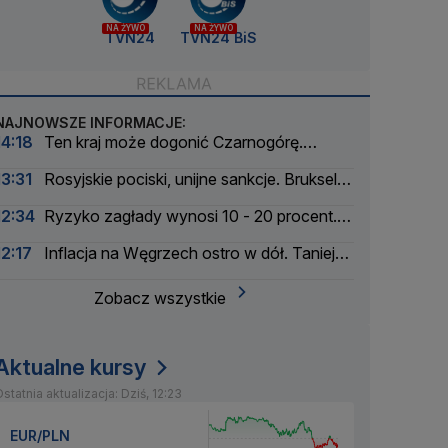
NA ŻYWO
NA ŻYWO
TVN24
TVN24 BiS
NAJNOWSZE INFORMACJE:
14:18
Ten kraj może dogonić Czarnogórę.
Wejście do UE możliwe już w 2028 roku
13:31
Rosyjskie pociski, unijne sankcje. Bruksela
reaguje na serię nalotów
12:34
Ryzyko zagłady wynosi 10 - 20 procent.
Pionier AI ostrzega
12:17
Inflacja na Węgrzech ostro w dół. Tanieją
żywność i energia
Zobacz wszystkie
Aktualne kursy
statnia aktualizacja: Dziś, 12:23
EUR/PLN