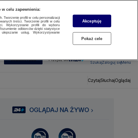
 w celu zapewnienia:
 Tworzenie profili w celu personalizacji
Akceptuję
wanych treści. Tworzenie profili w celu
ci. Wykorzystanie profili do wyboru
Rozumienie odbiorców dzięki statystyce
ulepszanie usług. Wykorzystywanie
Pokaż cele
SUBSKRYBUJ
Przejdź do
Szukaj
Zaloguj się
Menu
Czytaj
Słuchaj
Oglądaj
OGLĄDAJ NA ŻYWO