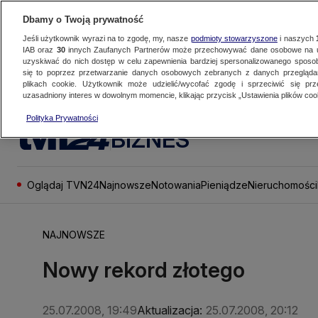
Dbamy o Twoją prywatność
Jeśli użytkownik wyrazi na to zgodę, my, nasze
podmioty stowarzyszone
i naszych
IAB oraz
30
innych Zaufanych Partnerów może przechowywać dane osobowe na ur
uzyskiwać do nich dostęp w celu zapewnienia bardziej spersonalizowanego sposo
się to poprzez przetwarzanie danych osobowych zebranych z danych przegląd
plikach cookie. Użytkownik może udzielić/wycofać zgodę i sprzeciwić się pr
uzasadniony interes w dowolnym momencie, klikając przycisk „Ustawienia plików cook
Polityka Prywatności
BIZNES
Oglądaj TVN24
Najnowsze
Notowania
Pieniądze
Nieruchomości
NAJNOWSZE
Nowy rekord złotego
25.07.2008, 19:49
Aktualizacja:
25.07.2008, 20:12