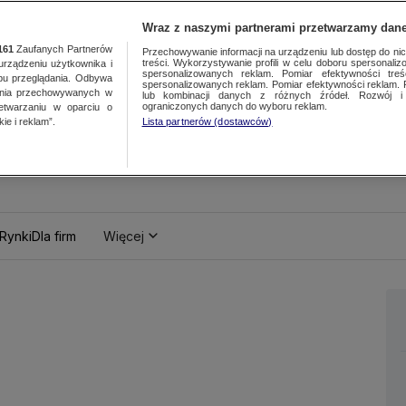
Wraz z naszymi partnerami przetwarzamy dane
161
Zaufanych Partnerów
Przechowywanie informacji na urządzeniu lub dostęp do nich.
treści. Wykorzystywanie profili w celu doboru spersonalizo
ządzeniu użytkownika i
spersonalizowanych reklam. Pomiar efektywności treś
bu przeglądania. Odbywa
spersonalizowanych reklam. Pomiar efektywności reklam. 
ania przechowywanych w
lub kombinacji danych z różnych źródeł. Rozwój i 
ograniczonych danych do wyboru reklam.
zetwarzaniu w oparciu o
ie i reklam”.
Lista partnerów (dostawców)
Rynki
Dla firm
Więcej