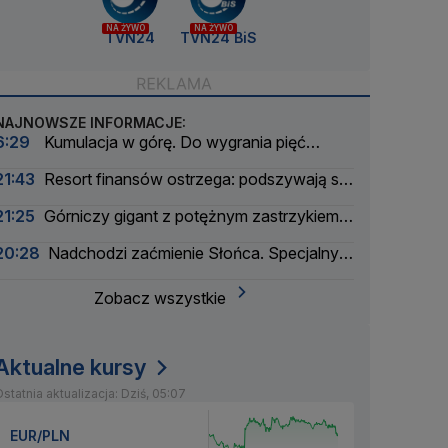
NA ŻYWO
NA ŻYWO
TVN24
TVN24 BiS
NAJNOWSZE INFORMACJE:
6:29
Kumulacja w górę. Do wygrania pięć
milionów złotych
21:43
Resort finansów ostrzega: podszywają się
pod skarbówkę
21:25
Górniczy gigant z potężnym zastrzykiem
finansowym. "Może ustabilizować sytuację"
20:28
Nadchodzi zaćmienie Słońca. Specjalny
zespół oceni zagrożenie
Zobacz wszystkie
Aktualne kursy
statnia aktualizacja: Dziś, 05:07
EUR/PLN