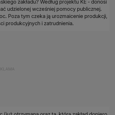
skiego zakładu? Według projektu KE - donosi
cać udzielonej wcześniej pomocy publicznej.
c. Poza tym czeka ją urozmaicenie produkcji,
i produkcyjnych i zatrudnienia.
(już otrzymana oraz ta, którą zakład dopiero