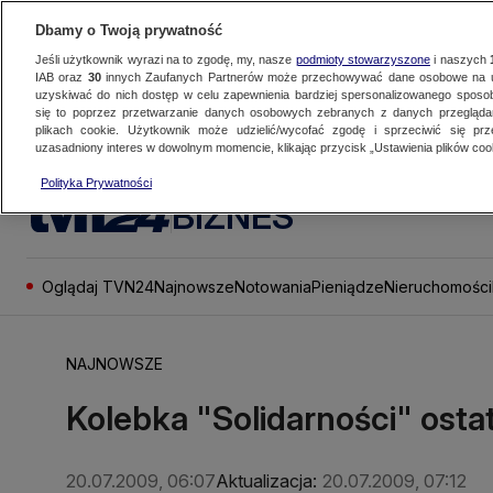
Dbamy o Twoją prywatność
Jeśli użytkownik wyrazi na to zgodę, my, nasze
podmioty stowarzyszone
i naszych
IAB oraz
30
innych Zaufanych Partnerów może przechowywać dane osobowe na ur
uzyskiwać do nich dostęp w celu zapewnienia bardziej spersonalizowanego sposo
się to poprzez przetwarzanie danych osobowych zebranych z danych przegląd
plikach cookie. Użytkownik może udzielić/wycofać zgodę i sprzeciwić się pr
uzasadniony interes w dowolnym momencie, klikając przycisk „Ustawienia plików cook
Polityka Prywatności
BIZNES
Oglądaj TVN24
Najnowsze
Notowania
Pieniądze
Nieruchomości
NAJNOWSZE
Kolebka "Solidarności" ost
20.07.2009, 06:07
Aktualizacja:
20.07.2009, 07:12