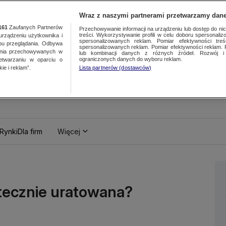
Wraz z naszymi partnerami przetwarzamy dane
161
Zaufanych Partnerów
Przechowywanie informacji na urządzeniu lub dostęp do nich.
treści. Wykorzystywanie profili w celu doboru spersonalizo
ządzeniu użytkownika i
spersonalizowanych reklam. Pomiar efektywności treś
bu przeglądania. Odbywa
spersonalizowanych reklam. Pomiar efektywności reklam. 
ania przechowywanych w
lub kombinacji danych z różnych źródeł. Rozwój i 
ograniczonych danych do wyboru reklam.
zetwarzaniu w oparciu o
ie i reklam”.
Lista partnerów (dostawców)
Rynki
Dla firm
Więcej
atecznie uratowana?