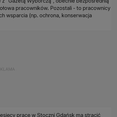
e z "Gazetą Wyborczą", obecnie bezpośrednią
 połowa pracowników. Pozostali - to pracownicy
ch wsparcia (np. ochrona, konserwacja
iesięcy pracę w Stoczni Gdańsk ma stracić