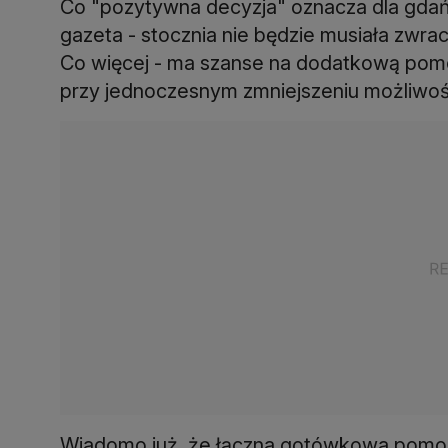
Co "pozytywna decyzja" oznacza dla gdań
gazeta - stocznia nie będzie musiała zwra
Co więcej - ma szanse na dodatkową pomo
przy jednoczesnym zmniejszeniu możliwośc
Wiadomo już, że łączna gotówkowa pomoc 