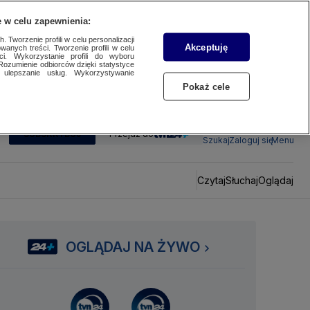
 w celu zapewnienia:
 Tworzenie profili w celu personalizacji
Akceptuję
wanych treści. Tworzenie profili w celu
ci. Wykorzystanie profili do wyboru
Rozumienie odbiorców dzięki statystyce
ulepszanie usług. Wykorzystywanie
Pokaż cele
SUBSKRYBUJ
Przejdź do
Szukaj
Zaloguj się
Menu
Czytaj
Słuchaj
Oglądaj
OGLĄDAJ NA ŻYWO