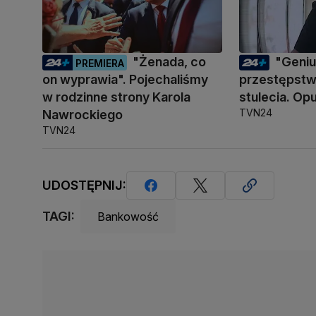
"Żenada, co
"Geni
PREMIERA
on wyprawia". Pojechaliśmy
przestępstwa
w rodzinne strony Karola
stulecia. Opu
TVN24
Nawrockiego
TVN24
UDOSTĘPNIJ:
TAGI:
Bankowość