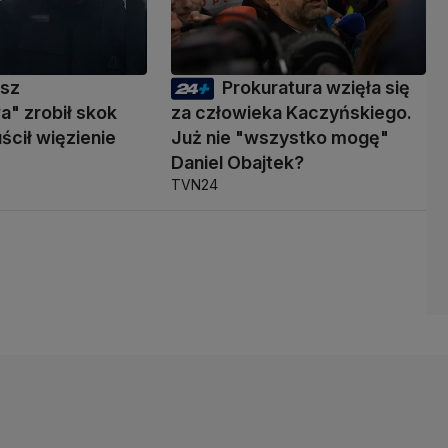
usz
Prokuratura wzięła się
" zrobił skok
za człowieka Kaczyńskiego.
ścił więzienie
Już nie "wszystko mogę"
Daniel Obajtek?
TVN24