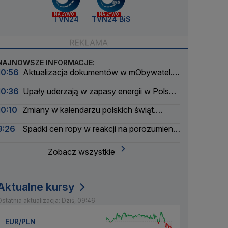
NA ŻYWO
NA ŻYWO
TVN24
TVN24 BiS
NAJNOWSZE INFORMACJE:
10:56
Aktualizacja dokumentów w mObywatel.
Informacja dla spóźnialskich
10:36
Upały uderzają w zapasy energii w Polsce.
Kolejne przywoływanie na rynku
10:10
Zmiany w kalendarzu polskich świąt.
Trwają prace
9:26
Spadki cen ropy w reakcji na porozumienie
w sprawie cieśniny Ormuz
Zobacz wszystkie
Aktualne kursy
statnia aktualizacja: Dziś, 09:46
EUR/PLN