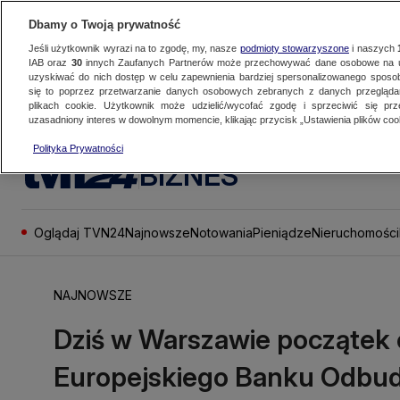
Dbamy o Twoją prywatność
Jeśli użytkownik wyrazi na to zgodę, my, nasze
podmioty stowarzyszone
i naszych
IAB oraz
30
innych Zaufanych Partnerów może przechowywać dane osobowe na ur
uzyskiwać do nich dostęp w celu zapewnienia bardziej spersonalizowanego sposo
się to poprzez przetwarzanie danych osobowych zebranych z danych przegląd
plikach cookie. Użytkownik może udzielić/wycofać zgodę i sprzeciwić się pr
uzasadniony interes w dowolnym momencie, klikając przycisk „Ustawienia plików cook
Polityka Prywatności
BIZNES
Oglądaj TVN24
Najnowsze
Notowania
Pieniądze
Nieruchomości
NAJNOWSZE
Dziś w Warszawie początek
Europejskiego Banku Odbud