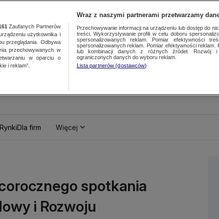
Wraz z naszymi partnerami przetwarzamy dane
161
Zaufanych Partnerów
Przechowywanie informacji na urządzeniu lub dostęp do nich.
treści. Wykorzystywanie profili w celu doboru spersonalizo
ządzeniu użytkownika i
spersonalizowanych reklam. Pomiar efektywności treś
bu przeglądania. Odbywa
spersonalizowanych reklam. Pomiar efektywności reklam. 
ania przechowywanych w
lub kombinacji danych z różnych źródeł. Rozwój i 
ograniczonych danych do wyboru reklam.
zetwarzaniu w oparciu o
ie i reklam”.
Lista partnerów (dostawców)
Rynki
Dla firm
Więcej
 corocznego spotkania
owy i Rozwoju