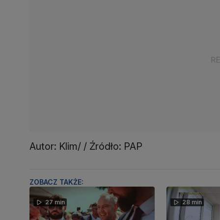
Autor: Klim/ / Źródło: PAP
ZOBACZ TAKŻE:
27 min
28 min