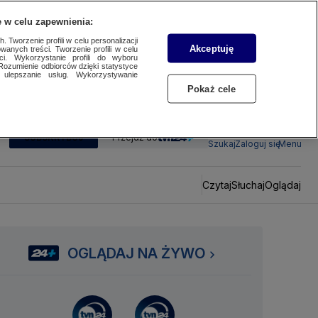
 w celu zapewnienia:
 Tworzenie profili w celu personalizacji
Akceptuję
wanych treści. Tworzenie profili w celu
ci. Wykorzystanie profili do wyboru
Rozumienie odbiorców dzięki statystyce
ulepszanie usług. Wykorzystywanie
Pokaż cele
SUBSKRYBUJ
Przejdź do
Szukaj
Zaloguj się
Menu
Czytaj
Słuchaj
Oglądaj
OGLĄDAJ NA ŻYWO