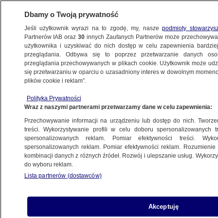
Dbamy o Twoją prywatność
Jeśli użytkownik wyrazi na to zgodę, my, nasze
podmioty stowarzys
Partnerów IAB oraz
30
innych Zaufanych Partnerów może przechowywa
BIZNES
użytkownika i uzyskiwać do nich dostęp w celu zapewnienia bardzi
przeglądania. Odbywa się to poprzez przetwarzanie danych os
przeglądania przechowywanych w plikach cookie. Użytkownik może udzie
DLA SENIORA
się przetwarzaniu w oparciu o uzasadniony interes w dowolnym momencie
plików cookie i reklam”.
Prezes ZUS o waloryzacji i trzynastkach.
Polityka Prywatności
"Każdy emeryt i rencista otrzyma decyzję"
Wraz z naszymi partnerami przetwarzamy dane w celu zapewnienia:
Przechowywanie informacji na urządzeniu lub dostęp do nich. Tworzeni
17.02.2022, 08:31
treści. Wykorzystywanie profili w celu doboru spersonalizowanych tr
spersonalizowanych reklam. Pomiar efektywności treści. Wyko
spersonalizowanych reklam. Pomiar efektywności reklam. Rozumienie o
Udostępnij
kombinacji danych z różnych źródeł. Rozwój i ulepszanie usług. Wykor
do wyboru reklam.
Lista partnerów (dostawców)
Akceptuję