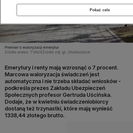
Pokaż cele
Premier o waloryzacji emerytur
Źródło wideo: TVN24
Źródło zdj. gł.: Shutterstock
Emerytury i renty mają wzrosnąć o 7 procent.
Marcowa waloryzacja świadczeń jest
automatyczna i nie trzeba składać wniosków -
podkreśla prezes Zakładu Ubezpieczeń
Społecznych profesor Gertruda Uścińska.
Dodaje, że w kwietniu świadczeniobiorcy
dostaną też trzynastki, które mają wynieść
1338,44 złotego brutto.