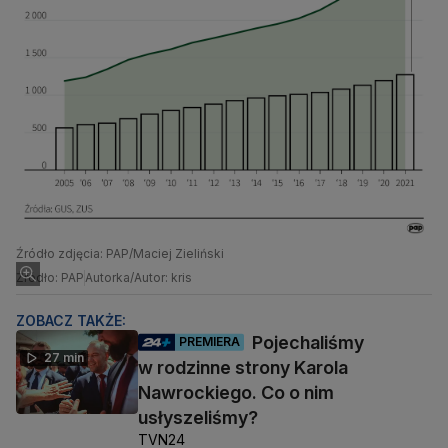
Źródło zdjęcia: PAP/Maciej Zieliński
Źródło: PAP
Autorka/Autor: kris
ZOBACZ TAKŻE:
Pojechaliśmy
PREMIERA
27 min
w rodzinne strony Karola
Nawrockiego. Co o nim
usłyszeliśmy?
TVN24