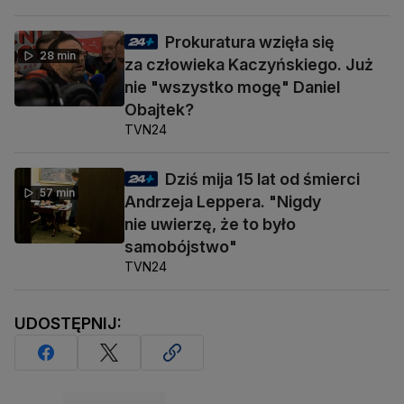
Prokuratura wzięła się
28 min
za człowieka Kaczyńskiego. Już
nie "wszystko mogę" Daniel
Obajtek?
TVN24
Dziś mija 15 lat od śmierci
57 min
Andrzeja Leppera. "Nigdy
nie uwierzę, że to było
samobójstwo"
TVN24
UDOSTĘPNIJ: